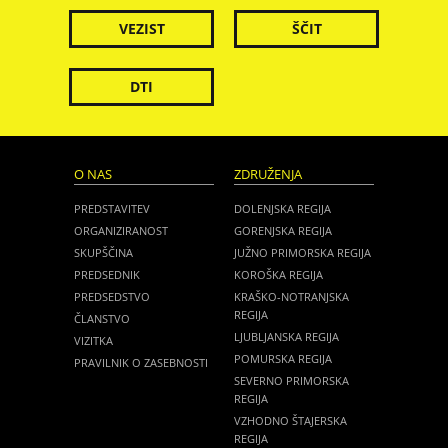
VEZIST
ŠČIT
DTI
O NAS
ZDRUŽENJA
PREDSTAVITEV
DOLENJSKA REGIJA
ORGANIZIRANOST
GORENJSKA REGIJA
SKUPŠČINA
JUŽNO PRIMORSKA REGIJA
PREDSEDNIK
KOROŠKA REGIJA
PREDSEDSTVO
KRAŠKO-NOTRANJSKA
REGIJA
ČLANSTVO
LJUBLJANSKA REGIJA
VIZITKA
POMURSKA REGIJA
PRAVILNIK O ZASEBNOSTI
SEVERNO PRIMORSKA
REGIJA
VZHODNO ŠTAJERSKA
REGIJA