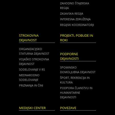
ZAHODNO ŠTAJERSKA
REGIJA
ZASAVSKA REGIJA
INTERESNA ZDRUŽENJA
REGIJSKI KOORDINATORJI
STROKOVNA
PROJEKTI, POBUDE IN
DEJAVNOST
ROKI
ORGANIZACIJSKO
STATURNA DEJAVNOST
PODPORNE
DEJAVNOSTI
VOJAŠKO STROKOVNA
DEJAVNOST
SPOMINSKO
SODELOVANJE V RS
DOMOLJUBNA DEJAVNOST
MEDNARODNO
ŠPORT, REKREACIJA IN
SODELOVANJE
KULTURA
PRIZNANJA IN ČINI
PODPORA ČLANSTVU IN
HUMANITARNE
DEJAVNOSTI
MEDIJSKI CENTER
POVEZAVE