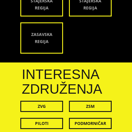
ŠTAJERSKA
ŠTAJERSKA
REGIJA
REGIJA
ZASAVSKA
REGIJA
INTERESNA
ZDRUŽENJA
ZVG
ZSM
PILOTI
PODMORNIČAR