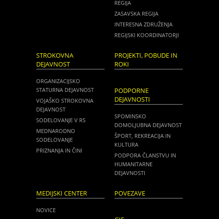
REGIJA
ZASAVSKA REGIJA
INTERESNA ZDRUŽENJA
REGIJSKI KOORDINATORJI
STROKOVNA
PROJEKTI, POBUDE IN
DEJAVNOST
ROKI
ORGANIZACIJSKO
STATURNA DEJAVNOST
PODPORNE
DEJAVNOSTI
VOJAŠKO STROKOVNA
DEJAVNOST
SPOMINSKO
SODELOVANJE V RS
DOMOLJUBNA DEJAVNOST
MEDNARODNO
ŠPORT, REKREACIJA IN
SODELOVANJE
KULTURA
PRIZNANJA IN ČINI
PODPORA ČLANSTVU IN
HUMANITARNE
DEJAVNOSTI
MEDIJSKI CENTER
POVEZAVE
NOVICE