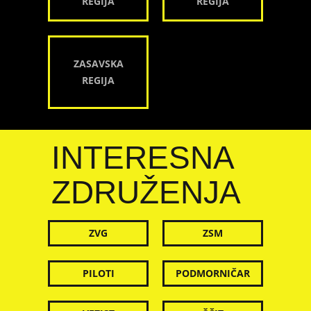
REGIJA
REGIJA
ZASAVSKA
REGIJA
INTERESNA
ZDRUŽENJA
ZVG
ZSM
PILOTI
PODMORNIČAR