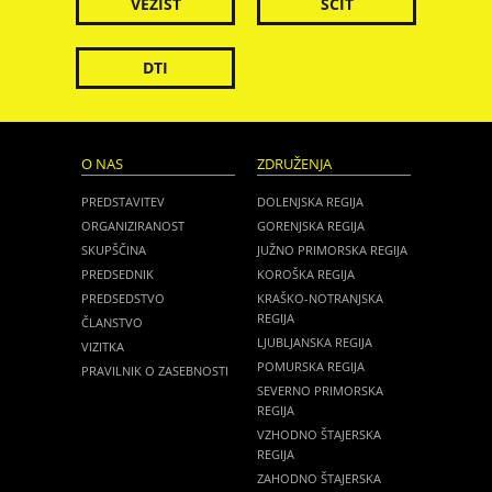
VEZIST
ŠČIT
DTI
O NAS
ZDRUŽENJA
PREDSTAVITEV
DOLENJSKA REGIJA
ORGANIZIRANOST
GORENJSKA REGIJA
SKUPŠČINA
JUŽNO PRIMORSKA REGIJA
PREDSEDNIK
KOROŠKA REGIJA
PREDSEDSTVO
KRAŠKO-NOTRANJSKA
REGIJA
ČLANSTVO
LJUBLJANSKA REGIJA
VIZITKA
POMURSKA REGIJA
PRAVILNIK O ZASEBNOSTI
SEVERNO PRIMORSKA
REGIJA
VZHODNO ŠTAJERSKA
REGIJA
ZAHODNO ŠTAJERSKA