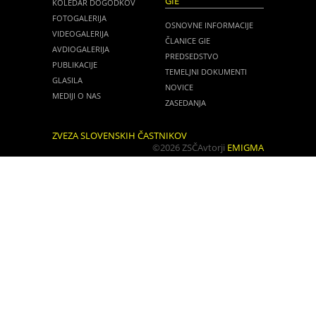
GIE
KOLEDAR DOGODKOV
FOTOGALERIJA
OSNOVNE INFORMACIJE
VIDEOGALERIJA
ČLANICE GIE
AVDIOGALERIJA
PREDSEDSTVO
PUBLIKACIJE
TEMELJNI DOKUMENTI
GLASILA
NOVICE
MEDIJI O NAS
ZASEDANJA
ZVEZA SLOVENSKIH ČASTNIKOV
©2026 ZSČ
Avtorji
EMIGMA