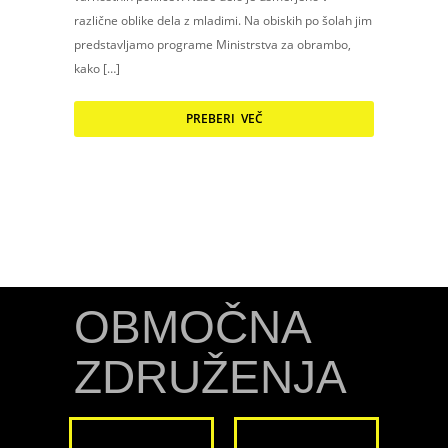
različne oblike dela z mladimi. Na obiskih po šolah jim
predstavljamo programe Ministrstva za obrambo,
kako […]
PREBERI VEČ
OBMOČNA
ZDRUŽENJA