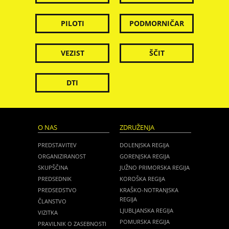
PILOTI
PODMORNIČAR
VEZIST
ŠČIT
DTI
O NAS
ZDRUŽENJA
PREDSTAVITEV
DOLENJSKA REGIJA
ORGANIZIRANOST
GORENJSKA REGIJA
SKUPŠČINA
JUŽNO PRIMORSKA REGIJA
PREDSEDNIK
KOROŠKA REGIJA
PREDSEDSTVO
KRAŠKO-NOTRANJSKA
REGIJA
ČLANSTVO
LJUBLJANSKA REGIJA
VIZITKA
POMURSKA REGIJA
PRAVILNIK O ZASEBNOSTI