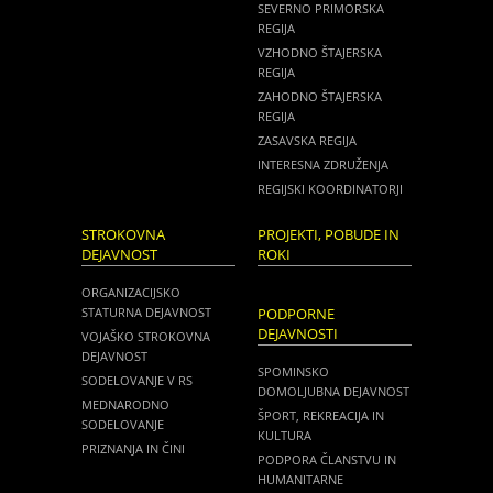
SEVERNO PRIMORSKA
REGIJA
VZHODNO ŠTAJERSKA
REGIJA
ZAHODNO ŠTAJERSKA
REGIJA
ZASAVSKA REGIJA
INTERESNA ZDRUŽENJA
REGIJSKI KOORDINATORJI
STROKOVNA
PROJEKTI, POBUDE IN
DEJAVNOST
ROKI
ORGANIZACIJSKO
STATURNA DEJAVNOST
PODPORNE
DEJAVNOSTI
VOJAŠKO STROKOVNA
DEJAVNOST
SPOMINSKO
SODELOVANJE V RS
DOMOLJUBNA DEJAVNOST
MEDNARODNO
ŠPORT, REKREACIJA IN
SODELOVANJE
KULTURA
PRIZNANJA IN ČINI
PODPORA ČLANSTVU IN
HUMANITARNE