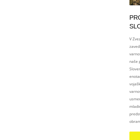
PR
SL
V Zvez
zaved
varnos
naše p
Slove
enotam
vojaš
varnos
usmerj
mladim
preds
obram