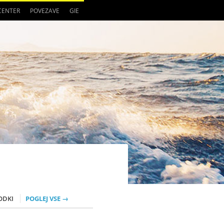
 CENTER
POVEZAVE
GIE
ODKI
POGLEJ VSE →