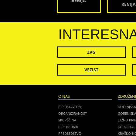
REGIJA
REGIJA
INTERESN
ZVG
VEZIST
O NAS
ZDRUŽEN
PREDSTAVITEV
DOLENJSKA
ORGANIZIRANOST
GORENJSKA
SKUPŠČINA
JUŽNO PRI
PREDSEDNIK
KOROŠKA R
PREDSEDSTVO
KRAŠKO-NO