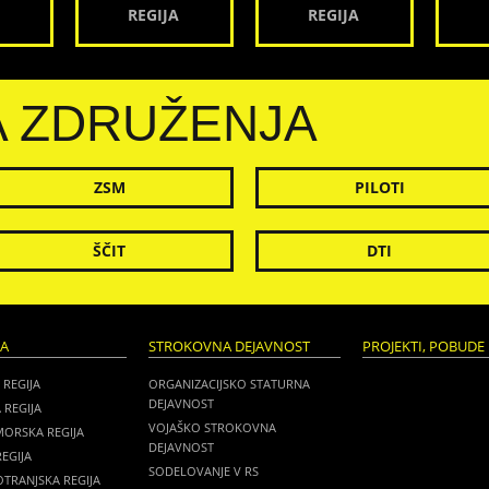
REGIJA
REGIJA
A ZDRUŽENJA
ZSM
PILOTI
ŠČIT
DTI
JA
STROKOVNA DEJAVNOST
PROJEKTI, POBUDE 
 REGIJA
ORGANIZACIJSKO STATURNA
DEJAVNOST
 REGIJA
VOJAŠKO STROKOVNA
MORSKA REGIJA
DEJAVNOST
EGIJA
SODELOVANJE V RS
TRANJSKA REGIJA