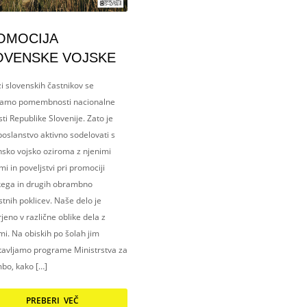
OMOCIJA
OVENSKE VOJSKE
i slovenskih častnikov se
amo pomembnosti nacionalne
ti Republike Slovenije. Zato je
oslanstvo aktivno sodelovati s
nsko vojsko oziroma z njenimi
i in poveljstvi pri promociji
kega in drugih obrambno
tnih poklicev. Naše delo je
eno v različne oblike dela z
i. Na obiskih po šolah jim
tavljamo programe Ministrstva za
bo, kako […]
PREBERI VEČ