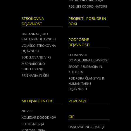
REGIJSKI KOORDINATORJI
STROKOVNA
PROJEKTI, POBUDE IN
DEJAVNOST
ROKI
ORGANIZACIJSKO
STATURNA DEJAVNOST
PODPORNE
DEJAVNOSTI
VOJAŠKO STROKOVNA
DEJAVNOST
SPOMINSKO
SODELOVANJE V RS
DOMOLJUBNA DEJAVNOST
MEDNARODNO
ŠPORT, REKREACIJA IN
SODELOVANJE
KULTURA
PRIZNANJA IN ČINI
PODPORA ČLANSTVU IN
HUMANITARNE
DEJAVNOSTI
MEDIJSKI CENTER
POVEZAVE
NOVICE
GIE
KOLEDAR DOGODKOV
FOTOGALERIJA
OSNOVNE INFORMACIJE
VIDEOGALERIJA