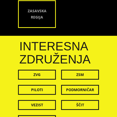
ZASAVSKA
REGIJA
INTERESNA
ZDRUŽENJA
ZVG
ZSM
PILOTI
PODMORNIČAR
VEZIST
ŠČIT