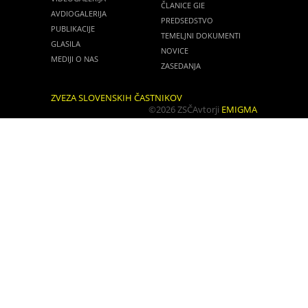
ČLANICE GIE
AVDIOGALERIJA
PREDSEDSTVO
PUBLIKACIJE
TEMELJNI DOKUMENTI
GLASILA
NOVICE
MEDIJI O NAS
ZASEDANJA
ZVEZA SLOVENSKIH ČASTNIKOV
©2026 ZSČ
Avtorji
EMIGMA