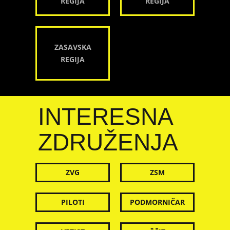
REGIJA
REGIJA
ZASAVSKA
REGIJA
INTERESNA
ZDRUŽENJA
ZVG
ZSM
PILOTI
PODMORNIČAR