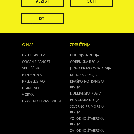
VEZIST
ŠČIT
DTI
O NAS
ZDRUŽENJA
PREDSTAVITEV
DOLENJSKA REGIJA
ORGANIZIRANOST
GORENJSKA REGIJA
SKUPŠČINA
JUŽNO PRIMORSKA REGIJA
PREDSEDNIK
KOROŠKA REGIJA
PREDSEDSTVO
KRAŠKO-NOTRANJSKA
REGIJA
ČLANSTVO
LJUBLJANSKA REGIJA
VIZITKA
POMURSKA REGIJA
PRAVILNIK O ZASEBNOSTI
SEVERNO PRIMORSKA
REGIJA
VZHODNO ŠTAJERSKA
REGIJA
ZAHODNO ŠTAJERSKA