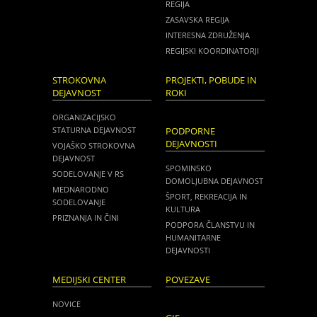
REGIJA
ZASAVSKA REGIJA
INTERESNA ZDRUŽENJA
REGIJSKI KOORDINATORJI
STROKOVNA
PROJEKTI, POBUDE IN
DEJAVNOST
ROKI
ORGANIZACIJSKO
STATURNA DEJAVNOST
PODPORNE
DEJAVNOSTI
VOJAŠKO STROKOVNA
DEJAVNOST
SPOMINSKO
SODELOVANJE V RS
DOMOLJUBNA DEJAVNOST
MEDNARODNO
ŠPORT, REKREACIJA IN
SODELOVANJE
KULTURA
PRIZNANJA IN ČINI
PODPORA ČLANSTVU IN
HUMANITARNE
DEJAVNOSTI
MEDIJSKI CENTER
POVEZAVE
NOVICE