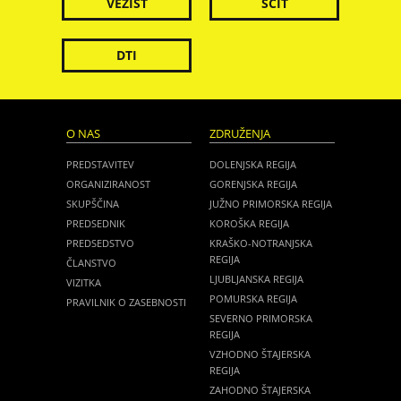
VEZIST
ŠČIT
DTI
O NAS
ZDRUŽENJA
PREDSTAVITEV
DOLENJSKA REGIJA
ORGANIZIRANOST
GORENJSKA REGIJA
SKUPŠČINA
JUŽNO PRIMORSKA REGIJA
PREDSEDNIK
KOROŠKA REGIJA
PREDSEDSTVO
KRAŠKO-NOTRANJSKA
REGIJA
ČLANSTVO
LJUBLJANSKA REGIJA
VIZITKA
POMURSKA REGIJA
PRAVILNIK O ZASEBNOSTI
SEVERNO PRIMORSKA
REGIJA
VZHODNO ŠTAJERSKA
REGIJA
ZAHODNO ŠTAJERSKA