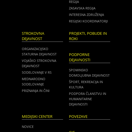
REGIJA
ZASAVSKA REGIJA
INTERESNA ZDRUŽENJA
REGIJSKI KOORDINATORJI
STROKOVNA
PROJEKTI, POBUDE IN
DEJAVNOST
ROKI
ORGANIZACIJSKO
STATURNA DEJAVNOST
PODPORNE
DEJAVNOSTI
VOJAŠKO STROKOVNA
DEJAVNOST
SPOMINSKO
SODELOVANJE V RS
DOMOLJUBNA DEJAVNOST
MEDNARODNO
ŠPORT, REKREACIJA IN
SODELOVANJE
KULTURA
PRIZNANJA IN ČINI
PODPORA ČLANSTVU IN
HUMANITARNE
DEJAVNOSTI
MEDIJSKI CENTER
POVEZAVE
NOVICE