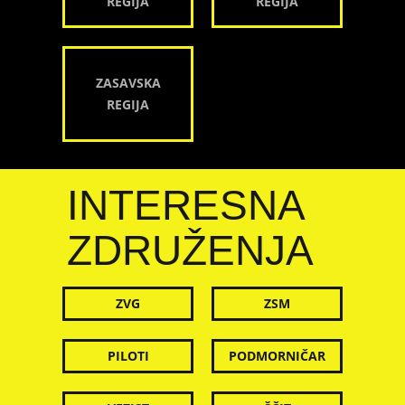
REGIJA
REGIJA
ZASAVSKA
REGIJA
INTERESNA
ZDRUŽENJA
ZVG
ZSM
PILOTI
PODMORNIČAR