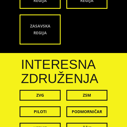
REGIJA
REGIJA
ZASAVSKA
REGIJA
INTERESNA
ZDRUŽENJA
ZVG
ZSM
PILOTI
PODMORNIČAR