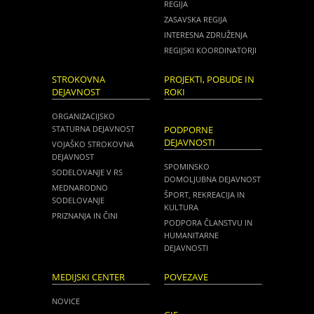
REGIJA
ZASAVSKA REGIJA
INTERESNA ZDRUŽENJA
REGIJSKI KOORDINATORJI
STROKOVNA
PROJEKTI, POBUDE IN
DEJAVNOST
ROKI
ORGANIZACIJSKO
STATURNA DEJAVNOST
PODPORNE
DEJAVNOSTI
VOJAŠKO STROKOVNA
DEJAVNOST
SPOMINSKO
SODELOVANJE V RS
DOMOLJUBNA DEJAVNOST
MEDNARODNO
ŠPORT, REKREACIJA IN
SODELOVANJE
KULTURA
PRIZNANJA IN ČINI
PODPORA ČLANSTVU IN
HUMANITARNE
DEJAVNOSTI
MEDIJSKI CENTER
POVEZAVE
NOVICE