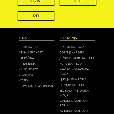
VEZIST
ŠČIT
DTI
O NAS
ZDRUŽENJA
PREDSTAVITEV
DOLENJSKA REGIJA
ORGANIZIRANOST
GORENJSKA REGIJA
SKUPŠČINA
JUŽNO PRIMORSKA REGIJA
PREDSEDNIK
KOROŠKA REGIJA
PREDSEDSTVO
KRAŠKO-NOTRANJSKA
REGIJA
ČLANSTVO
LJUBLJANSKA REGIJA
VIZITKA
POMURSKA REGIJA
PRAVILNIK O ZASEBNOSTI
SEVERNO PRIMORSKA
REGIJA
VZHODNO ŠTAJERSKA
REGIJA
ZAHODNO ŠTAJERSKA