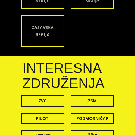
REGIJA
REGIJA
ZASAVSKA
REGIJA
INTERESNA
ZDRUŽENJA
ZVG
ZSM
PILOTI
PODMORNIČAR