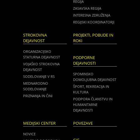
REGIJA
ZASAVSKA REGIJA
INTERESNA ZDRUŽENJA
REGIJSKI KOORDINATORJI
STROKOVNA
PROJEKTI, POBUDE IN
DEJAVNOST
ROKI
ORGANIZACIJSKO
STATURNA DEJAVNOST
PODPORNE
DEJAVNOSTI
VOJAŠKO STROKOVNA
DEJAVNOST
SPOMINSKO
SODELOVANJE V RS
DOMOLJUBNA DEJAVNOST
MEDNARODNO
ŠPORT, REKREACIJA IN
SODELOVANJE
KULTURA
PRIZNANJA IN ČINI
PODPORA ČLANSTVU IN
HUMANITARNE
DEJAVNOSTI
MEDIJSKI CENTER
POVEZAVE
NOVICE