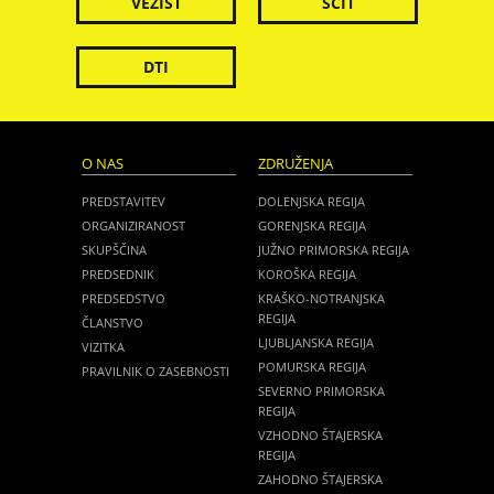
VEZIST
ŠČIT
DTI
O NAS
ZDRUŽENJA
PREDSTAVITEV
DOLENJSKA REGIJA
ORGANIZIRANOST
GORENJSKA REGIJA
SKUPŠČINA
JUŽNO PRIMORSKA REGIJA
PREDSEDNIK
KOROŠKA REGIJA
PREDSEDSTVO
KRAŠKO-NOTRANJSKA
REGIJA
ČLANSTVO
LJUBLJANSKA REGIJA
VIZITKA
POMURSKA REGIJA
PRAVILNIK O ZASEBNOSTI
SEVERNO PRIMORSKA
REGIJA
VZHODNO ŠTAJERSKA
REGIJA
ZAHODNO ŠTAJERSKA