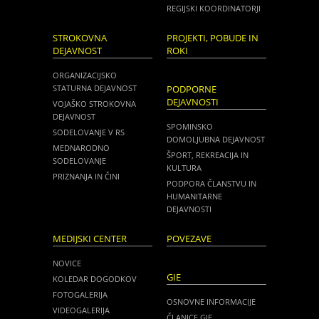
REGIJSKI KOORDINATORJI
STROKOVNA
PROJEKTI, POBUDE IN
DEJAVNOST
ROKI
ORGANIZACIJSKO
STATURNA DEJAVNOST
PODPORNE
DEJAVNOSTI
VOJAŠKO STROKOVNA
DEJAVNOST
SPOMINSKO
SODELOVANJE V RS
DOMOLJUBNA DEJAVNOST
MEDNARODNO
ŠPORT, REKREACIJA IN
SODELOVANJE
KULTURA
PRIZNANJA IN ČINI
PODPORA ČLANSTVU IN
HUMANITARNE
DEJAVNOSTI
MEDIJSKI CENTER
POVEZAVE
NOVICE
GIE
KOLEDAR DOGODKOV
FOTOGALERIJA
OSNOVNE INFORMACIJE
VIDEOGALERIJA
ČLANICE GIE