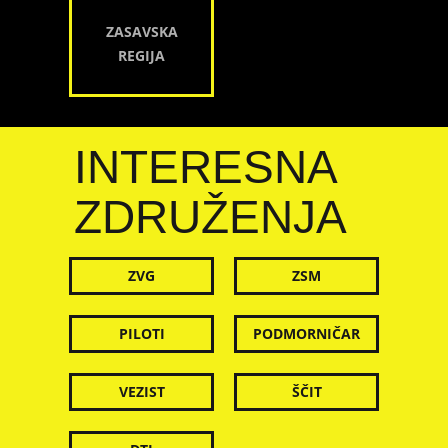
ZASAVSKA
REGIJA
INTERESNA
ZDRUŽENJA
ZVG
ZSM
PILOTI
PODMORNIČAR
VEZIST
ŠČIT