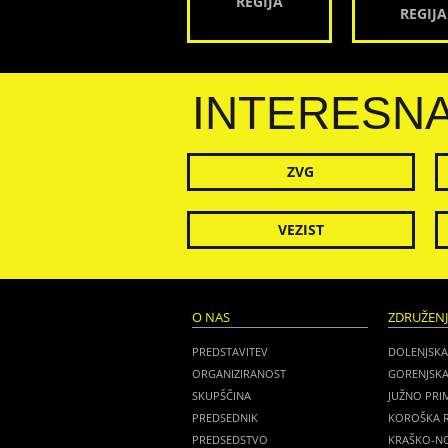
REGIJA
REGIJA
INTERESN
ZVG
VEZIST
O NAS
ZDRUŽEN
PREDSTAVITEV
DOLENJSKA
ORGANIZIRANOST
GORENJSKA
SKUPŠČINA
JUŽNO PRI
PREDSEDNIK
KOROŠKA R
PREDSEDSTVO
KRAŠKO-NO