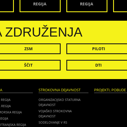
REGIJA
REGIJA
A ZDRUŽENJA
ZSM
PILOTI
ŠČIT
DTI
JA
STROKOVNA DEJAVNOST
PROJEKTI, POBUDE 
 REGIJA
ORGANIZACIJSKO STATURNA
DEJAVNOST
 REGIJA
VOJAŠKO STROKOVNA
MORSKA REGIJA
DEJAVNOST
EGIJA
SODELOVANJE V RS
TRANJSKA REGIJA