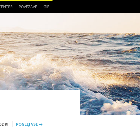
 CENTER
POVEZAVE
GIE
ODKI
POGLEJ VSE →