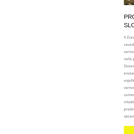
PR
SL
V Zvez
zaved
varnos
naše p
Slove
enotam
vojaš
varnos
usmerj
mladim
preds
obram