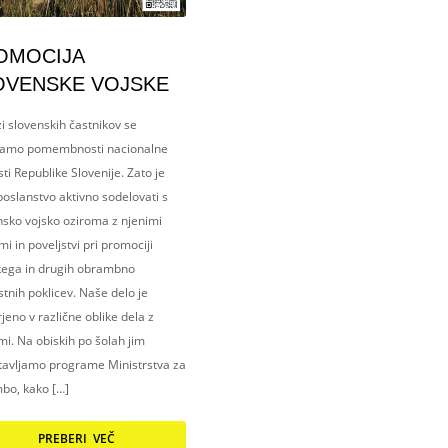
OMOCIJA
OVENSKE VOJSKE
i slovenskih častnikov se
amo pomembnosti nacionalne
ti Republike Slovenije. Zato je
oslanstvo aktivno sodelovati s
nsko vojsko oziroma z njenimi
i in poveljstvi pri promociji
kega in drugih obrambno
tnih poklicev. Naše delo je
eno v različne oblike dela z
i. Na obiskih po šolah jim
tavljamo programe Ministrstva za
bo, kako […]
PREBERI VEČ