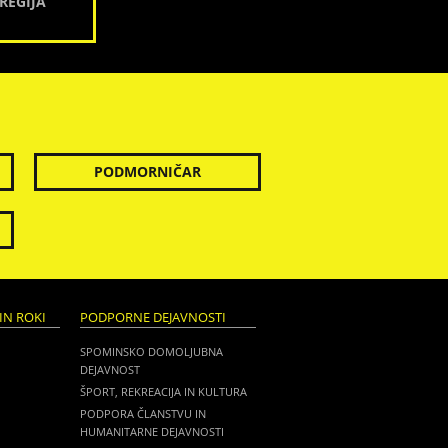
REGIJA
PODMORNIČAR
IN ROKI
PODPORNE DEJAVNOSTI
SPOMINSKO DOMOLJUBNA
DEJAVNOST
ŠPORT, REKREACIJA IN KULTURA
PODPORA ČLANSTVU IN
HUMANITARNE DEJAVNOSTI