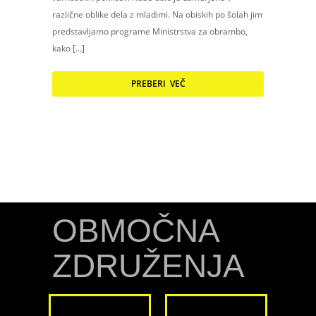
različne oblike dela z mladimi. Na obiskih po šolah jim
predstavljamo programe Ministrstva za obrambo,
kako […]
PREBERI VEČ
OBMOČNA
ZDRUŽENJA