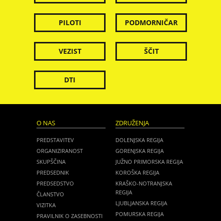
PILOTI
PODMORNIČAR
VEZIST
ŠČIT
DTI
O NAS
ZDRUŽENJA
PREDSTAVITEV
DOLENJSKA REGIJA
ORGANIZIRANOST
GORENJSKA REGIJA
SKUPŠČINA
JUŽNO PRIMORSKA REGIJA
PREDSEDNIK
KOROŠKA REGIJA
PREDSEDSTVO
KRAŠKO-NOTRANJSKA
REGIJA
ČLANSTVO
LJUBLJANSKA REGIJA
VIZITKA
POMURSKA REGIJA
PRAVILNIK O ZASEBNOSTI