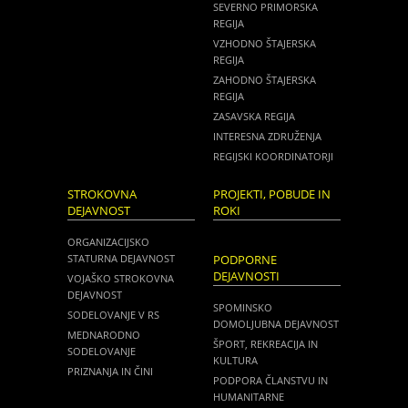
SEVERNO PRIMORSKA
REGIJA
VZHODNO ŠTAJERSKA
REGIJA
ZAHODNO ŠTAJERSKA
REGIJA
ZASAVSKA REGIJA
INTERESNA ZDRUŽENJA
REGIJSKI KOORDINATORJI
STROKOVNA
PROJEKTI, POBUDE IN
DEJAVNOST
ROKI
ORGANIZACIJSKO
STATURNA DEJAVNOST
PODPORNE
DEJAVNOSTI
VOJAŠKO STROKOVNA
DEJAVNOST
SPOMINSKO
SODELOVANJE V RS
DOMOLJUBNA DEJAVNOST
MEDNARODNO
ŠPORT, REKREACIJA IN
SODELOVANJE
KULTURA
PRIZNANJA IN ČINI
PODPORA ČLANSTVU IN
HUMANITARNE