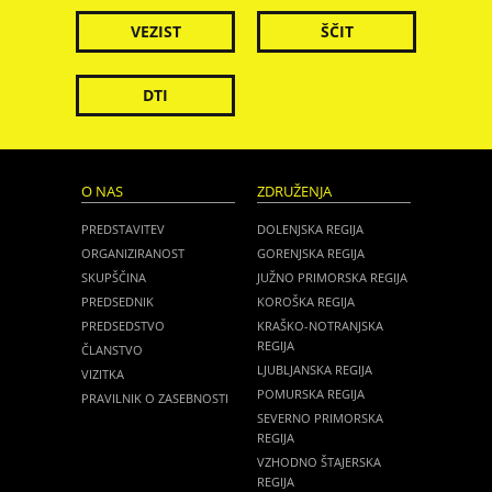
VEZIST
ŠČIT
DTI
O NAS
ZDRUŽENJA
PREDSTAVITEV
DOLENJSKA REGIJA
ORGANIZIRANOST
GORENJSKA REGIJA
SKUPŠČINA
JUŽNO PRIMORSKA REGIJA
PREDSEDNIK
KOROŠKA REGIJA
PREDSEDSTVO
KRAŠKO-NOTRANJSKA
REGIJA
ČLANSTVO
LJUBLJANSKA REGIJA
VIZITKA
POMURSKA REGIJA
PRAVILNIK O ZASEBNOSTI
SEVERNO PRIMORSKA
REGIJA
VZHODNO ŠTAJERSKA
REGIJA