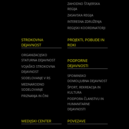
ZAHODNO ŠTAJERSKA
REGIJA
ZASAVSKA REGIJA
INTERESNA ZDRUŽENJA
REGIJSKI KOORDINATORJI
STROKOVNA
PROJEKTI, POBUDE IN
DEJAVNOST
ROKI
ORGANIZACIJSKO
STATURNA DEJAVNOST
PODPORNE
DEJAVNOSTI
VOJAŠKO STROKOVNA
DEJAVNOST
SPOMINSKO
SODELOVANJE V RS
DOMOLJUBNA DEJAVNOST
MEDNARODNO
ŠPORT, REKREACIJA IN
SODELOVANJE
KULTURA
PRIZNANJA IN ČINI
PODPORA ČLANSTVU IN
HUMANITARNE
DEJAVNOSTI
MEDIJSKI CENTER
POVEZAVE