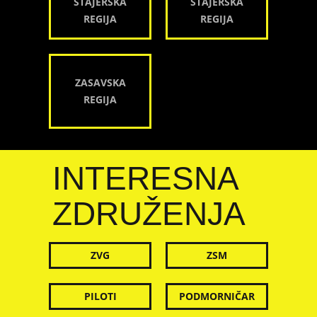
ŠTAJERSKA
ŠTAJERSKA
REGIJA
REGIJA
ZASAVSKA
REGIJA
INTERESNA
ZDRUŽENJA
ZVG
ZSM
PILOTI
PODMORNIČAR