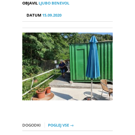
OBJAVIL
LJUBO BENEVOL
DATUM
15.09.2020
DOGODKI
POGLEJ VSE →