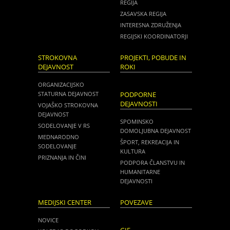
REGIJA
ZASAVSKA REGIJA
INTERESNA ZDRUŽENJA
REGIJSKI KOORDINATORJI
STROKOVNA
PROJEKTI, POBUDE IN
DEJAVNOST
ROKI
ORGANIZACIJSKO
STATURNA DEJAVNOST
PODPORNE
DEJAVNOSTI
VOJAŠKO STROKOVNA
DEJAVNOST
SPOMINSKO
SODELOVANJE V RS
DOMOLJUBNA DEJAVNOST
MEDNARODNO
ŠPORT, REKREACIJA IN
SODELOVANJE
KULTURA
PRIZNANJA IN ČINI
PODPORA ČLANSTVU IN
HUMANITARNE
DEJAVNOSTI
MEDIJSKI CENTER
POVEZAVE
NOVICE