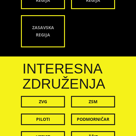
REGIJA
REGIJA
ZASAVSKA
REGIJA
INTERESNA
ZDRUŽENJA
ZVG
ZSM
PILOTI
PODMORNIČAR