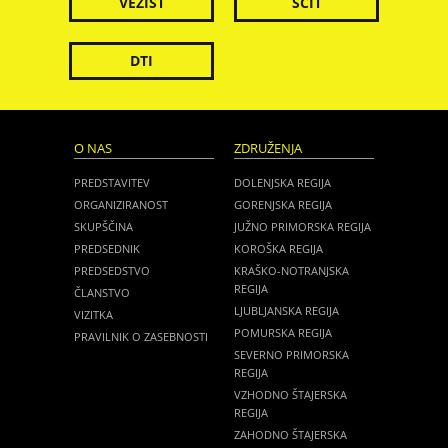
VEZIST
ŠČIT
DTI
O NAS
ZDRUŽENJA
PREDSTAVITEV
DOLENJSKA REGIJA
ORGANIZIRANOST
GORENJSKA REGIJA
SKUPŠČINA
JUŽNO PRIMORSKA REGIJA
PREDSEDNIK
KOROŠKA REGIJA
PREDSEDSTVO
KRAŠKO-NOTRANJSKA
REGIJA
ČLANSTVO
LJUBLJANSKA REGIJA
VIZITKA
POMURSKA REGIJA
PRAVILNIK O ZASEBNOSTI
SEVERNO PRIMORSKA
REGIJA
VZHODNO ŠTAJERSKA
REGIJA
ZAHODNO ŠTAJERSKA