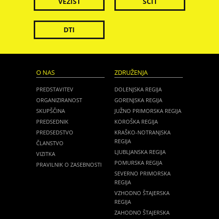
VEZIST
ŠČIT
DTI
O NAS
ZDRUŽENJA
PREDSTAVITEV
DOLENJSKA REGIJA
ORGANIZIRANOST
GORENJSKA REGIJA
SKUPŠČINA
JUŽNO PRIMORSKA REGIJA
PREDSEDNIK
KOROŠKA REGIJA
PREDSEDSTVO
KRAŠKO-NOTRANJSKA
REGIJA
ČLANSTVO
LJUBLJANSKA REGIJA
VIZITKA
POMURSKA REGIJA
PRAVILNIK O ZASEBNOSTI
SEVERNO PRIMORSKA
REGIJA
VZHODNO ŠTAJERSKA
REGIJA
ZAHODNO ŠTAJERSKA