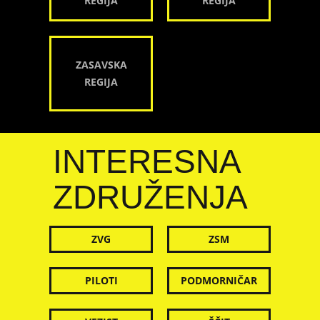
REGIJA
REGIJA
ZASAVSKA
REGIJA
INTERESNA
ZDRUŽENJA
ZVG
ZSM
PILOTI
PODMORNIČAR