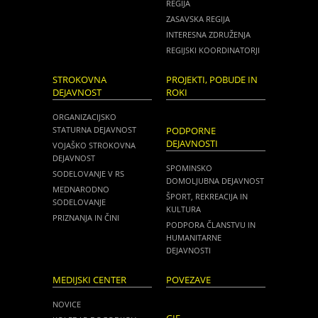
REGIJA
ZASAVSKA REGIJA
INTERESNA ZDRUŽENJA
REGIJSKI KOORDINATORJI
STROKOVNA
PROJEKTI, POBUDE IN
DEJAVNOST
ROKI
ORGANIZACIJSKO
STATURNA DEJAVNOST
PODPORNE
DEJAVNOSTI
VOJAŠKO STROKOVNA
DEJAVNOST
SPOMINSKO
SODELOVANJE V RS
DOMOLJUBNA DEJAVNOST
MEDNARODNO
ŠPORT, REKREACIJA IN
SODELOVANJE
KULTURA
PRIZNANJA IN ČINI
PODPORA ČLANSTVU IN
HUMANITARNE
DEJAVNOSTI
MEDIJSKI CENTER
POVEZAVE
NOVICE