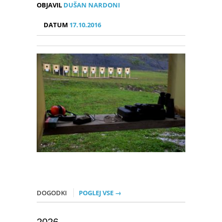
OBJAVIL
DUŠAN NARDONI
DATUM
17.10.2016
DOGODKI
POGLEJ VSE →