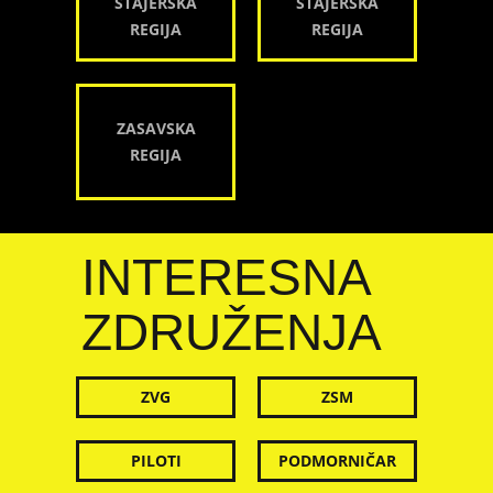
ŠTAJERSKA
ŠTAJERSKA
REGIJA
REGIJA
ZASAVSKA
REGIJA
INTERESNA
ZDRUŽENJA
ZVG
ZSM
PILOTI
PODMORNIČAR