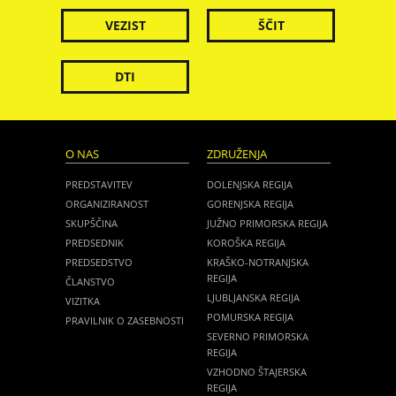
VEZIST
ŠČIT
DTI
O NAS
ZDRUŽENJA
PREDSTAVITEV
DOLENJSKA REGIJA
ORGANIZIRANOST
GORENJSKA REGIJA
SKUPŠČINA
JUŽNO PRIMORSKA REGIJA
PREDSEDNIK
KOROŠKA REGIJA
PREDSEDSTVO
KRAŠKO-NOTRANJSKA
REGIJA
ČLANSTVO
LJUBLJANSKA REGIJA
VIZITKA
POMURSKA REGIJA
PRAVILNIK O ZASEBNOSTI
SEVERNO PRIMORSKA
REGIJA
VZHODNO ŠTAJERSKA
REGIJA