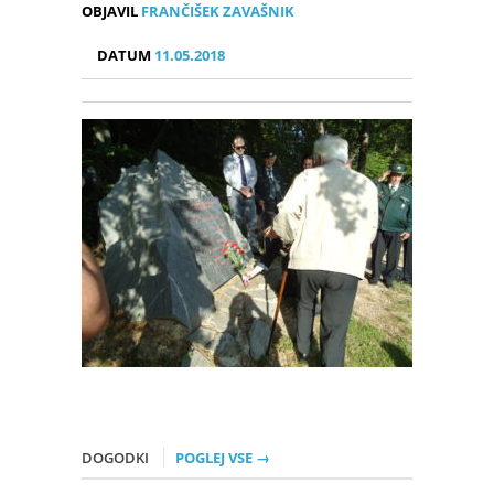
OBJAVIL
FRANČIŠEK ZAVAŠNIK
DATUM
11.05.2018
DOGODKI
POGLEJ VSE →