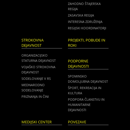
ZAHODNO ŠTAJERSKA
REGIJA
ZASAVSKA REGIJA
INTERESNA ZDRUŽENJA
REGIJSKI KOORDINATORJI
STROKOVNA
PROJEKTI, POBUDE IN
DEJAVNOST
ROKI
ORGANIZACIJSKO
STATURNA DEJAVNOST
PODPORNE
DEJAVNOSTI
VOJAŠKO STROKOVNA
DEJAVNOST
SPOMINSKO
SODELOVANJE V RS
DOMOLJUBNA DEJAVNOST
MEDNARODNO
ŠPORT, REKREACIJA IN
SODELOVANJE
KULTURA
PRIZNANJA IN ČINI
PODPORA ČLANSTVU IN
HUMANITARNE
DEJAVNOSTI
MEDIJSKI CENTER
POVEZAVE