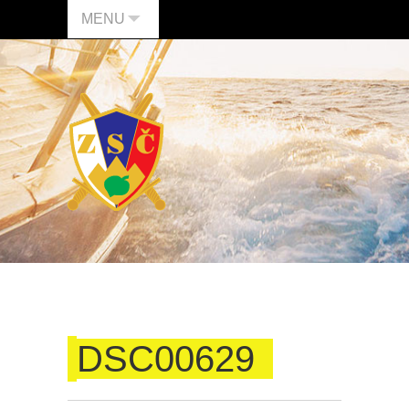
MENU
DSC00629