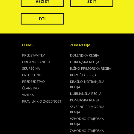
VEZIST
ŠČIT
DTI
O NAS
ZDRUŽENJA
PREDSTAVITEV
DOLENJSKA REGIJA
ORGANIZIRANOST
GORENJSKA REGIJA
SKUPŠČINA
JUŽNO PRIMORSKA REGIJA
PREDSEDNIK
KOROŠKA REGIJA
PREDSEDSTVO
KRAŠKO-NOTRANJSKA
REGIJA
ČLANSTVO
LJUBLJANSKA REGIJA
VIZITKA
POMURSKA REGIJA
PRAVILNIK O ZASEBNOSTI
SEVERNO PRIMORSKA
REGIJA
VZHODNO ŠTAJERSKA
REGIJA
ZAHODNO ŠTAJERSKA