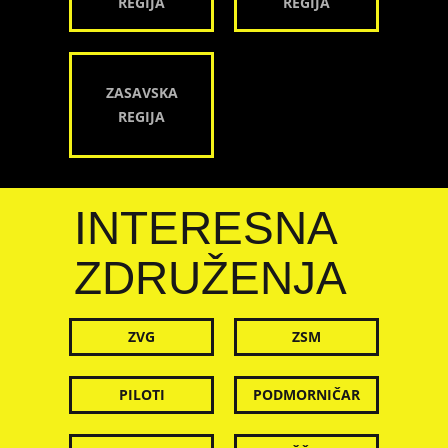
REGIJA
REGIJA
ZASAVSKA
REGIJA
INTERESNA
ZDRUŽENJA
ZVG
ZSM
PILOTI
PODMORNIČAR