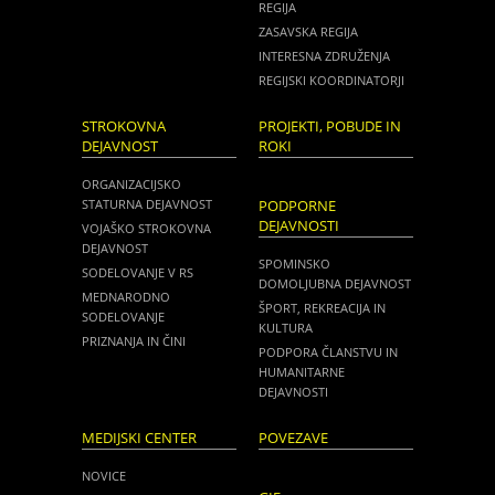
REGIJA
ZASAVSKA REGIJA
INTERESNA ZDRUŽENJA
REGIJSKI KOORDINATORJI
STROKOVNA
PROJEKTI, POBUDE IN
DEJAVNOST
ROKI
ORGANIZACIJSKO
STATURNA DEJAVNOST
PODPORNE
DEJAVNOSTI
VOJAŠKO STROKOVNA
DEJAVNOST
SPOMINSKO
SODELOVANJE V RS
DOMOLJUBNA DEJAVNOST
MEDNARODNO
ŠPORT, REKREACIJA IN
SODELOVANJE
KULTURA
PRIZNANJA IN ČINI
PODPORA ČLANSTVU IN
HUMANITARNE
DEJAVNOSTI
MEDIJSKI CENTER
POVEZAVE
NOVICE