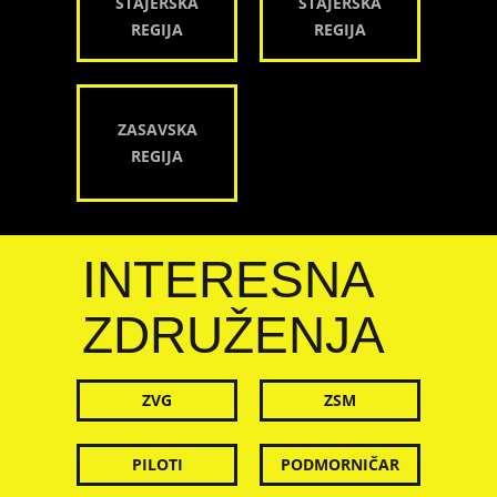
ŠTAJERSKA
ŠTAJERSKA
REGIJA
REGIJA
ZASAVSKA
REGIJA
INTERESNA
ZDRUŽENJA
ZVG
ZSM
PILOTI
PODMORNIČAR