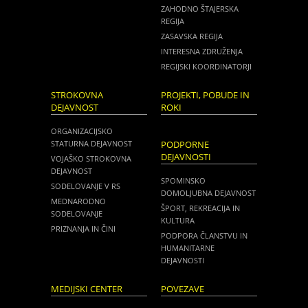
ZAHODNO ŠTAJERSKA
REGIJA
ZASAVSKA REGIJA
INTERESNA ZDRUŽENJA
REGIJSKI KOORDINATORJI
STROKOVNA
PROJEKTI, POBUDE IN
DEJAVNOST
ROKI
ORGANIZACIJSKO
STATURNA DEJAVNOST
PODPORNE
DEJAVNOSTI
VOJAŠKO STROKOVNA
DEJAVNOST
SPOMINSKO
SODELOVANJE V RS
DOMOLJUBNA DEJAVNOST
MEDNARODNO
ŠPORT, REKREACIJA IN
SODELOVANJE
KULTURA
PRIZNANJA IN ČINI
PODPORA ČLANSTVU IN
HUMANITARNE
DEJAVNOSTI
MEDIJSKI CENTER
POVEZAVE