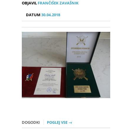
OBJAVIL
FRANČIŠEK ZAVAŠNIK
DATUM
30.04.2018
DOGODKI
POGLEJ VSE →