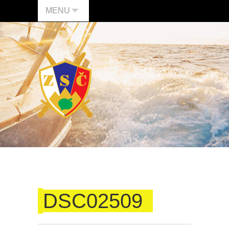
MENU
DSC02509