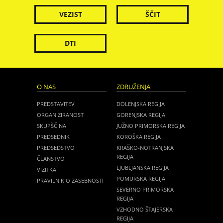
VEZIST
ŠČIT
DTI
O NAS
ZDRUŽENJA
PREDSTAVITEV
DOLENJSKA REGIJA
ORGANIZIRANOST
GORENJSKA REGIJA
SKUPŠČINA
JUŽNO PRIMORSKA REGIJA
PREDSEDNIK
KOROŠKA REGIJA
PREDSEDSTVO
KRAŠKO-NOTRANJSKA
REGIJA
ČLANSTVO
LJUBLJANSKA REGIJA
VIZITKA
POMURSKA REGIJA
PRAVILNIK O ZASEBNOSTI
SEVERNO PRIMORSKA
REGIJA
VZHODNO ŠTAJERSKA
REGIJA