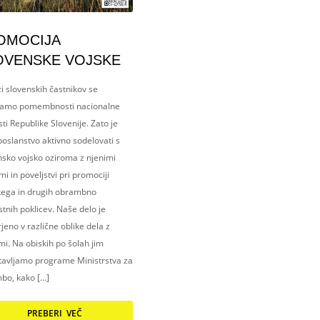
OMOCIJA
OVENSKE VOJSKE
i slovenskih častnikov se
amo pomembnosti nacionalne
ti Republike Slovenije. Zato je
oslanstvo aktivno sodelovati s
nsko vojsko oziroma z njenimi
i in poveljstvi pri promociji
kega in drugih obrambno
tnih poklicev. Naše delo je
eno v različne oblike dela z
i. Na obiskih po šolah jim
tavljamo programe Ministrstva za
bo, kako […]
PREBERI VEČ