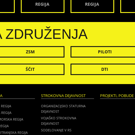
REGIJA
REGIJA
A ZDRUŽENJA
ZSM
PILOTI
ŠČIT
DTI
JA
STROKOVNA DEJAVNOST
PROJEKTI, POBUDE 
 REGIJA
ORGANIZACIJSKO STATURNA
DEJAVNOST
 REGIJA
VOJAŠKO STROKOVNA
MORSKA REGIJA
DEJAVNOST
EGIJA
SODELOVANJE V RS
TRANJSKA REGIJA