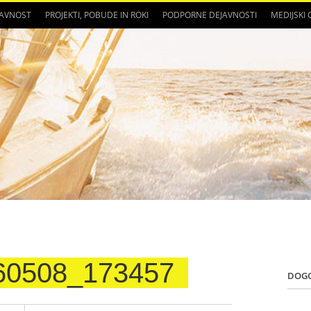
JAVNOST
PROJEKTI, POBUDE IN ROKI
PODPORNE DEJAVNOSTI
MEDIJSKI
60508_173457
DOG