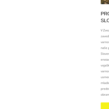
PR
SL
V Zvez
zaved
varnos
naše p
Slove
enotam
vojaš
varnos
usmerj
mladim
preds
obram