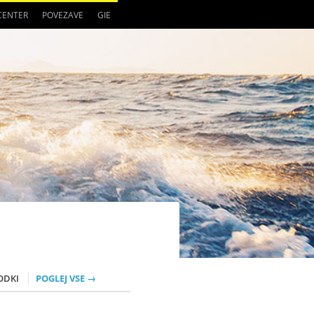
 CENTER
POVEZAVE
GIE
ODKI
POGLEJ VSE →