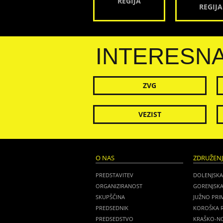
REGIJA
REGIJA
INTERESN
ZVG
VEZIST
O NAS
ZDRUŽEN
PREDSTAVITEV
DOLENJSKA
ORGANIZIRANOST
GORENJSKA
SKUPŠČINA
JUŽNO PRI
PREDSEDNIK
KOROŠKA R
PREDSEDSTVO
KRAŠKO-NO