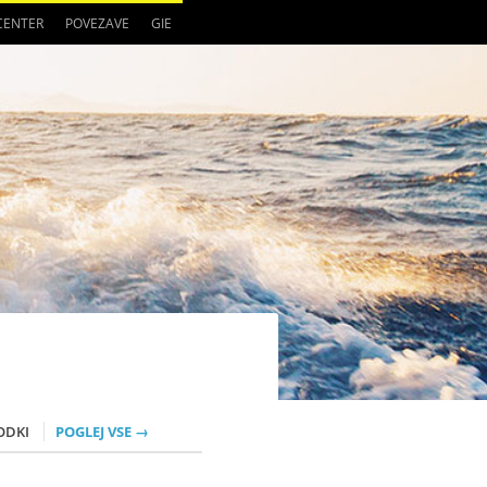
 CENTER
POVEZAVE
GIE
ODKI
POGLEJ VSE →