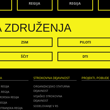
REGIJA
REGIJA
A ZDRUŽENJA
ZSM
PILOTI
ŠČIT
DTI
JA
STROKOVNA DEJAVNOST
PROJEKTI, POBUDE 
 REGIJA
ORGANIZACIJSKO STATURNA
DEJAVNOST
 REGIJA
VOJAŠKO STROKOVNA
MORSKA REGIJA
DEJAVNOST
EGIJA
SODELOVANJE V RS
TRANJSKA REGIJA