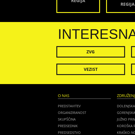
REGIJA
REGIJA
INTERESN
ZVG
VEZIST
O NAS
ZDRUŽEN
PREDSTAVITEV
DOLENJSKA
ORGANIZIRANOST
GORENJSKA
SKUPŠČINA
JUŽNO PRI
PREDSEDNIK
KOROŠKA R
PREDSEDSTVO
KRAŠKO-NO