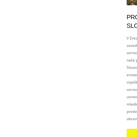
PR
SL
V Zvez
zaved
varnos
naše p
Slove
enotam
vojaš
varnos
usmerj
mladim
preds
obram