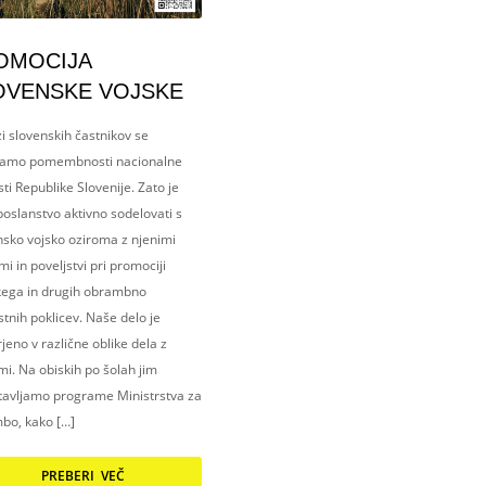
OMOCIJA
OVENSKE VOJSKE
i slovenskih častnikov se
amo pomembnosti nacionalne
ti Republike Slovenije. Zato je
oslanstvo aktivno sodelovati s
nsko vojsko oziroma z njenimi
i in poveljstvi pri promociji
kega in drugih obrambno
tnih poklicev. Naše delo je
eno v različne oblike dela z
i. Na obiskih po šolah jim
tavljamo programe Ministrstva za
bo, kako […]
PREBERI VEČ