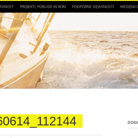
JAVNOST
PROJEKTI, POBUDE IN ROKI
PODPORNE DEJAVNOSTI
MEDIJSKI
60614_112144
DOG