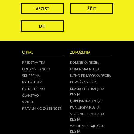
VEZIST
ŠČIT
DTI
O NAS
ZDRUŽENJA
PREDSTAVITEV
DOLENJSKA REGIJA
ORGANIZIRANOST
GORENJSKA REGIJA
SKUPŠČINA
JUŽNO PRIMORSKA REGIJA
PREDSEDNIK
KOROŠKA REGIJA
PREDSEDSTVO
KRAŠKO-NOTRANJSKA
REGIJA
ČLANSTVO
LJUBLJANSKA REGIJA
VIZITKA
POMURSKA REGIJA
PRAVILNIK O ZASEBNOSTI
SEVERNO PRIMORSKA
REGIJA
VZHODNO ŠTAJERSKA
REGIJA