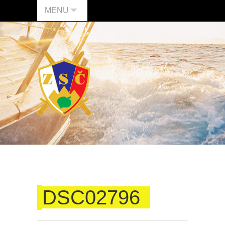
MENU
DSC02796