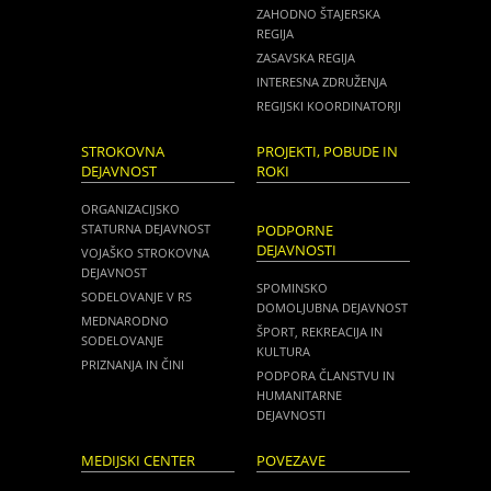
ZAHODNO ŠTAJERSKA
REGIJA
ZASAVSKA REGIJA
INTERESNA ZDRUŽENJA
REGIJSKI KOORDINATORJI
STROKOVNA
PROJEKTI, POBUDE IN
DEJAVNOST
ROKI
ORGANIZACIJSKO
STATURNA DEJAVNOST
PODPORNE
DEJAVNOSTI
VOJAŠKO STROKOVNA
DEJAVNOST
SPOMINSKO
SODELOVANJE V RS
DOMOLJUBNA DEJAVNOST
MEDNARODNO
ŠPORT, REKREACIJA IN
SODELOVANJE
KULTURA
PRIZNANJA IN ČINI
PODPORA ČLANSTVU IN
HUMANITARNE
DEJAVNOSTI
MEDIJSKI CENTER
POVEZAVE