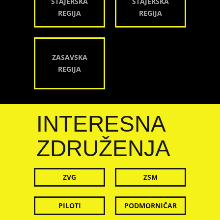
ŠTAJERSKA
ŠTAJERSKA
REGIJA
REGIJA
ZASAVSKA
REGIJA
INTERESNA
ZDRUŽENJA
ZVG
ZSM
PILOTI
PODMORNIČAR