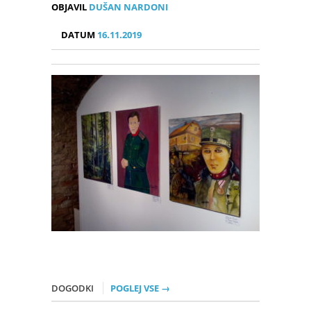
OBJAVIL
DUŠAN NARDONI
DATUM
16.11.2019
DOGODKI
POGLEJ VSE →