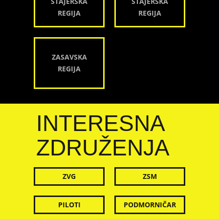
ŠTAJERSKA
ŠTAJERSKA
REGIJA
REGIJA
ZASAVSKA
REGIJA
INTERESNA
ZDRUŽENJA
ZVG
ZSM
PILOTI
PODMORNIČAR