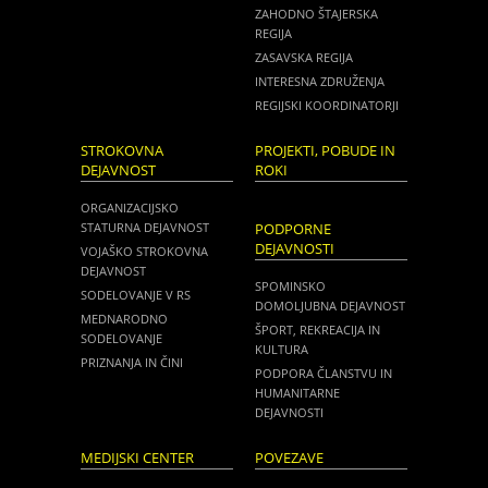
ZAHODNO ŠTAJERSKA
REGIJA
ZASAVSKA REGIJA
INTERESNA ZDRUŽENJA
REGIJSKI KOORDINATORJI
STROKOVNA
PROJEKTI, POBUDE IN
DEJAVNOST
ROKI
ORGANIZACIJSKO
STATURNA DEJAVNOST
PODPORNE
DEJAVNOSTI
VOJAŠKO STROKOVNA
DEJAVNOST
SPOMINSKO
SODELOVANJE V RS
DOMOLJUBNA DEJAVNOST
MEDNARODNO
ŠPORT, REKREACIJA IN
SODELOVANJE
KULTURA
PRIZNANJA IN ČINI
PODPORA ČLANSTVU IN
HUMANITARNE
DEJAVNOSTI
MEDIJSKI CENTER
POVEZAVE