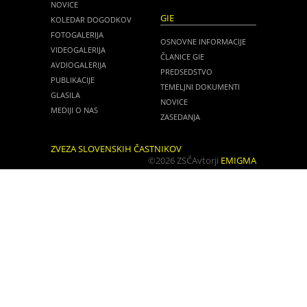
NOVICE
GIE
KOLEDAR DOGODKOV
FOTOGALERIJA
OSNOVNE INFORMACIJE
VIDEOGALERIJA
ČLANICE GIE
AVDIOGALERIJA
PREDSEDSTVO
PUBLIKACIJE
TEMELJNI DOKUMENTI
GLASILA
NOVICE
MEDIJI O NAS
ZASEDANJA
ZVEZA SLOVENSKIH ČASTNIKOV
©2026 ZSČ
Avtorji
EMIGMA