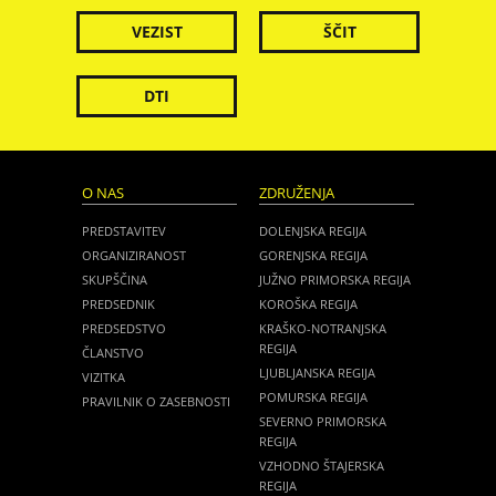
VEZIST
ŠČIT
DTI
O NAS
ZDRUŽENJA
PREDSTAVITEV
DOLENJSKA REGIJA
ORGANIZIRANOST
GORENJSKA REGIJA
SKUPŠČINA
JUŽNO PRIMORSKA REGIJA
PREDSEDNIK
KOROŠKA REGIJA
PREDSEDSTVO
KRAŠKO-NOTRANJSKA
REGIJA
ČLANSTVO
LJUBLJANSKA REGIJA
VIZITKA
POMURSKA REGIJA
PRAVILNIK O ZASEBNOSTI
SEVERNO PRIMORSKA
REGIJA
VZHODNO ŠTAJERSKA
REGIJA