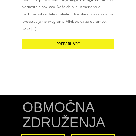
varnostnih poklicev. Naše delo je usmerjeno v
različne oblike dela z mladimi. Na obiskih po šolah jim
predstavljamo programe Ministrstva za obrambo,
kako […]
PREBERI VEČ
OBMOČNA
ZDRUŽENJA