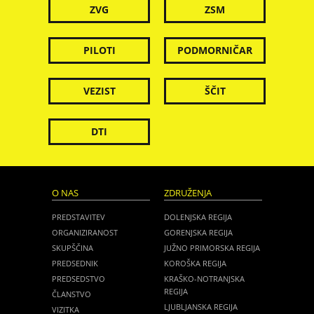
ZVG
ZSM
PILOTI
PODMORNIČAR
VEZIST
ŠČIT
DTI
O NAS
ZDRUŽENJA
PREDSTAVITEV
DOLENJSKA REGIJA
ORGANIZIRANOST
GORENJSKA REGIJA
SKUPŠČINA
JUŽNO PRIMORSKA REGIJA
PREDSEDNIK
KOROŠKA REGIJA
PREDSEDSTVO
KRAŠKO-NOTRANJSKA
REGIJA
ČLANSTVO
LJUBLJANSKA REGIJA
VIZITKA