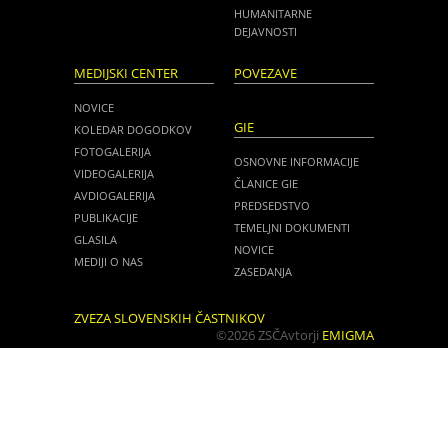
HUMANITARNE
DEJAVNOSTI
MEDIJSKI CENTER
POVEZAVE
NOVICE
GIE
KOLEDAR DOGODKOV
FOTOGALERIJA
OSNOVNE INFORMACIJE
VIDEOGALERIJA
ČLANICE GIE
AVDIOGALERIJA
PREDSEDSTVO
PUBLIKACIJE
TEMELJNI DOKUMENTI
GLASILA
NOVICE
MEDIJI O NAS
ZASEDANJA
ZVEZA SLOVENSKIH ČASTNIKOV
©2026 ZSČ
Avtorji
EMIGMA