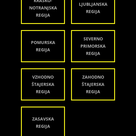
KRAŠKO-
LJUBLJANSKA
NOTRANJSKA
REGIJA
REGIJA
SEVERNO
POMURSKA
PRIMORSKA
REGIJA
REGIJA
VZHODNO
ZAHODNO
ŠTAJERSKA
ŠTAJERSKA
REGIJA
REGIJA
ZASAVSKA
REGIJA