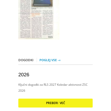
DOGODKI
POGLEJ VSE →
2026
Ključni dogodki za RLS 2027 Koledar aktivnosti ZSC
2026
PREBERI VEČ