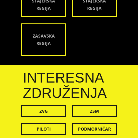
ŠTAJERSKA
ŠTAJERSKA
REGIJA
REGIJA
ZASAVSKA
REGIJA
INTERESNA
ZDRUŽENJA
ZVG
ZSM
PILOTI
PODMORNIČAR