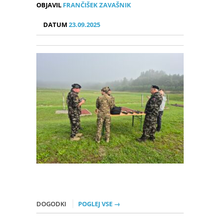
OBJAVIL
FRANČIŠEK ZAVAŠNIK
DATUM
23.09.2025
DOGODKI
POGLEJ VSE →