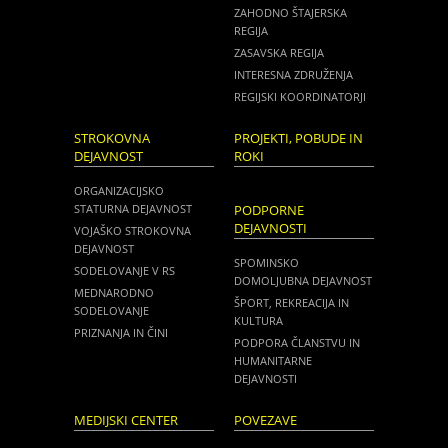
ZAHODNO ŠTAJERSKA
REGIJA
ZASAVSKA REGIJA
INTERESNA ZDRUŽENJA
REGIJSKI KOORDINATORJI
STROKOVNA
PROJEKTI, POBUDE IN
DEJAVNOST
ROKI
ORGANIZACIJSKO
STATURNA DEJAVNOST
PODPORNE
DEJAVNOSTI
VOJAŠKO STROKOVNA
DEJAVNOST
SPOMINSKO
SODELOVANJE V RS
DOMOLJUBNA DEJAVNOST
MEDNARODNO
ŠPORT, REKREACIJA IN
SODELOVANJE
KULTURA
PRIZNANJA IN ČINI
PODPORA ČLANSTVU IN
HUMANITARNE
DEJAVNOSTI
MEDIJSKI CENTER
POVEZAVE