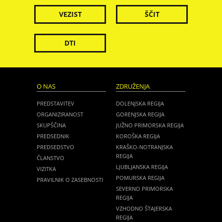
VEZIST
ŠČIT
DTI
O NAS
ZDRUŽENJA
PREDSTAVITEV
DOLENJSKA REGIJA
ORGANIZIRANOST
GORENJSKA REGIJA
SKUPŠČINA
JUŽNO PRIMORSKA REGIJA
PREDSEDNIK
KOROŠKA REGIJA
PREDSEDSTVO
KRAŠKO-NOTRANJSKA
REGIJA
ČLANSTVO
LJUBLJANSKA REGIJA
VIZITKA
POMURSKA REGIJA
PRAVILNIK O ZASEBNOSTI
SEVERNO PRIMORSKA
REGIJA
VZHODNO ŠTAJERSKA
REGIJA