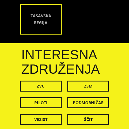
ZASAVSKA
REGIJA
INTERESNA
ZDRUŽENJA
ZVG
ZSM
PILOTI
PODMORNIČAR
VEZIST
ŠČIT