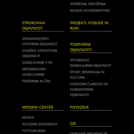
INTERESNA ZDRUŽENJA
REGIJSKI KOORDINATORJI
STROKOVNA
PROJEKTI, POBUDE IN
DEJAVNOST
ROKI
ORGANIZACIJSKO
STATURNA DEJAVNOST
PODPORNE
DEJAVNOSTI
VOJAŠKO STROKOVNA
DEJAVNOST
SPOMINSKO
SODELOVANJE V RS
DOMOLJUBNA DEJAVNOST
MEDNARODNO
ŠPORT, REKREACIJA IN
SODELOVANJE
KULTURA
PRIZNANJA IN ČINI
PODPORA ČLANSTVU IN
HUMANITARNE
DEJAVNOSTI
MEDIJSKI CENTER
POVEZAVE
NOVICE
GIE
KOLEDAR DOGODKOV
FOTOGALERIJA
OSNOVNE INFORMACIJE