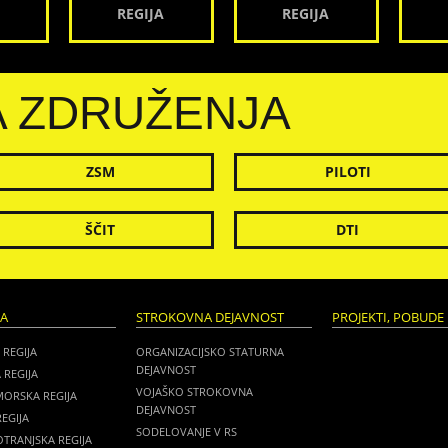
REGIJA
REGIJA
A ZDRUŽENJA
ZSM
PILOTI
ŠČIT
DTI
JA
STROKOVNA DEJAVNOST
PROJEKTI, POBUDE 
 REGIJA
ORGANIZACIJSKO STATURNA
DEJAVNOST
 REGIJA
VOJAŠKO STROKOVNA
MORSKA REGIJA
DEJAVNOST
EGIJA
SODELOVANJE V RS
TRANJSKA REGIJA