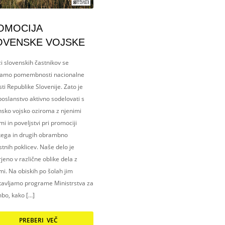
OMOCIJA
OVENSKE VOJSKE
i slovenskih častnikov se
amo pomembnosti nacionalne
ti Republike Slovenije. Zato je
oslanstvo aktivno sodelovati s
nsko vojsko oziroma z njenimi
i in poveljstvi pri promociji
kega in drugih obrambno
tnih poklicev. Naše delo je
eno v različne oblike dela z
i. Na obiskih po šolah jim
tavljamo programe Ministrstva za
bo, kako […]
PREBERI VEČ