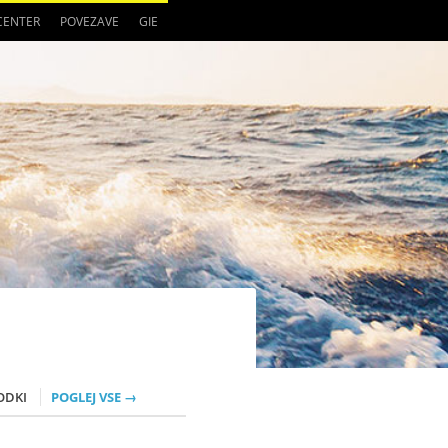
 CENTER
POVEZAVE
GIE
ODKI
POGLEJ VSE →