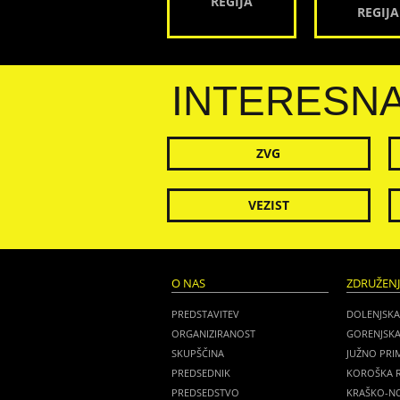
REGIJA
REGIJA
INTERESN
ZVG
VEZIST
O NAS
ZDRUŽEN
PREDSTAVITEV
DOLENJSKA
ORGANIZIRANOST
GORENJSKA
SKUPŠČINA
JUŽNO PRI
PREDSEDNIK
KOROŠKA R
PREDSEDSTVO
KRAŠKO-NO