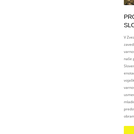
PR
SL
V Zvez
zaved
varnos
naše p
Slove
enotam
vojaš
varnos
usmerj
mladim
preds
obram