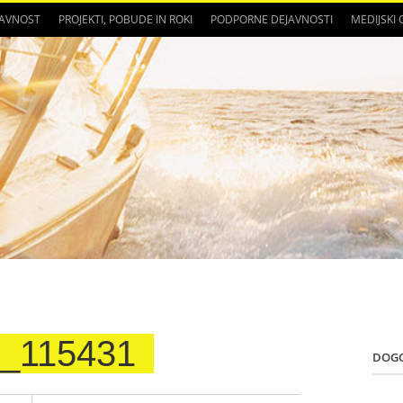
JAVNOST
PROJEKTI, POBUDE IN ROKI
PODPORNE DEJAVNOSTI
MEDIJSKI
_115431
DOG