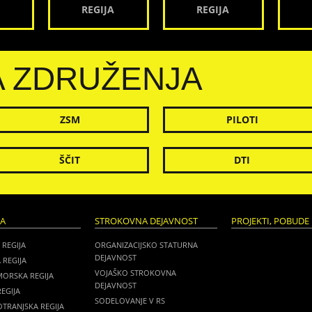
REGIJA
REGIJA
A ZDRUŽENJA
ZSM
PILOTI
ŠČIT
DTI
JA
STROKOVNA DEJAVNOST
PROJEKTI, POBUDE 
 REGIJA
ORGANIZACIJSKO STATURNA
DEJAVNOST
 REGIJA
VOJAŠKO STROKOVNA
MORSKA REGIJA
DEJAVNOST
EGIJA
SODELOVANJE V RS
TRANJSKA REGIJA