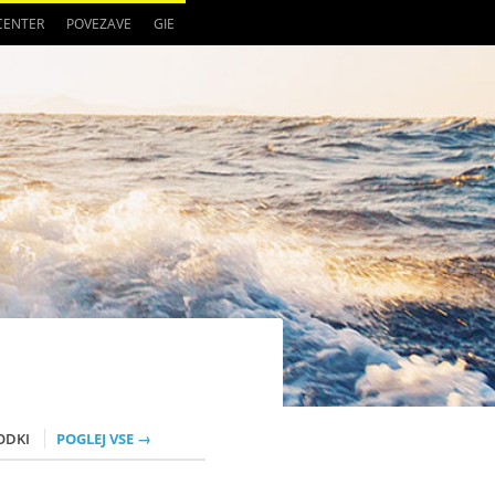
 CENTER
POVEZAVE
GIE
ODKI
POGLEJ VSE →