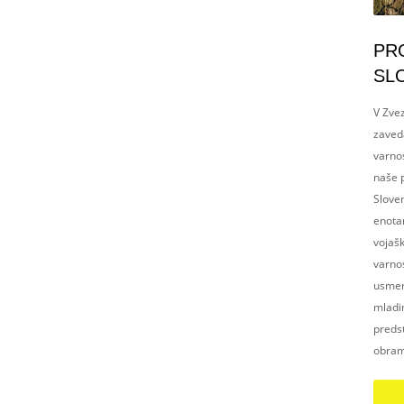
PR
SL
V Zvez
zaved
varnos
naše p
Slove
enotam
vojaš
varnos
usmerj
mladim
preds
obram