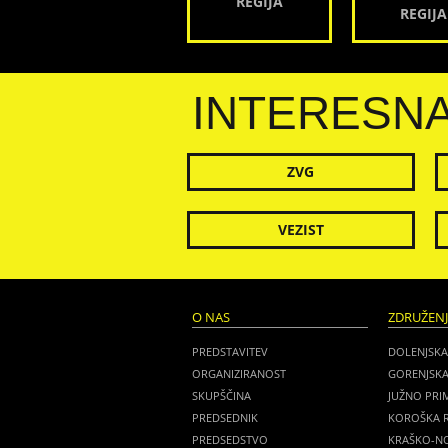
REGIJA
REGIJA
INTERESN
ZVG
VEZIST
O NAS
ZDRUŽEN
PREDSTAVITEV
DOLENJSKA
ORGANIZIRANOST
GORENJSKA
SKUPŠČINA
JUŽNO PRI
PREDSEDNIK
KOROŠKA R
PREDSEDSTVO
KRAŠKO-NO