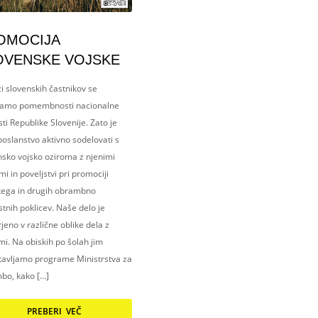
OMOCIJA
OVENSKE VOJSKE
i slovenskih častnikov se
amo pomembnosti nacionalne
ti Republike Slovenije. Zato je
oslanstvo aktivno sodelovati s
nsko vojsko oziroma z njenimi
i in poveljstvi pri promociji
kega in drugih obrambno
tnih poklicev. Naše delo je
eno v različne oblike dela z
i. Na obiskih po šolah jim
tavljamo programe Ministrstva za
bo, kako […]
PREBERI VEČ