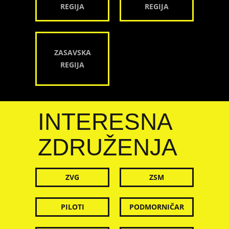
REGIJA
REGIJA
ZASAVSKA
REGIJA
INTERESNA
ZDRUŽENJA
ZVG
ZSM
PILOTI
PODMORNIČAR