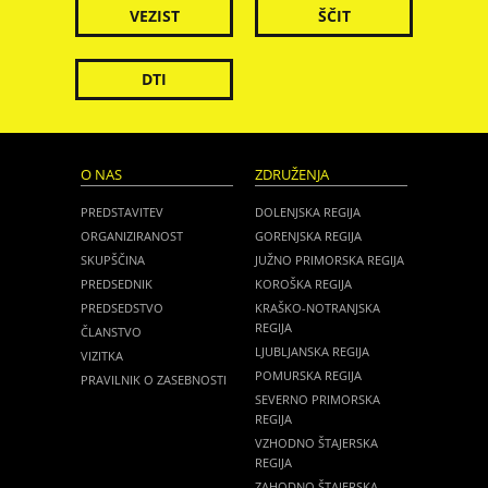
VEZIST
ŠČIT
DTI
O NAS
ZDRUŽENJA
PREDSTAVITEV
DOLENJSKA REGIJA
ORGANIZIRANOST
GORENJSKA REGIJA
SKUPŠČINA
JUŽNO PRIMORSKA REGIJA
PREDSEDNIK
KOROŠKA REGIJA
PREDSEDSTVO
KRAŠKO-NOTRANJSKA
REGIJA
ČLANSTVO
LJUBLJANSKA REGIJA
VIZITKA
POMURSKA REGIJA
PRAVILNIK O ZASEBNOSTI
SEVERNO PRIMORSKA
REGIJA
VZHODNO ŠTAJERSKA
REGIJA
ZAHODNO ŠTAJERSKA