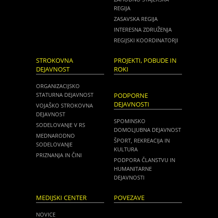
REGIJA
ZASAVSKA REGIJA
INTERESNA ZDRUŽENJA
REGIJSKI KOORDINATORJI
STROKOVNA
PROJEKTI, POBUDE IN
DEJAVNOST
ROKI
ORGANIZACIJSKO
STATURNA DEJAVNOST
PODPORNE
DEJAVNOSTI
VOJAŠKO STROKOVNA
DEJAVNOST
SPOMINSKO
SODELOVANJE V RS
DOMOLJUBNA DEJAVNOST
MEDNARODNO
ŠPORT, REKREACIJA IN
SODELOVANJE
KULTURA
PRIZNANJA IN ČINI
PODPORA ČLANSTVU IN
HUMANITARNE
DEJAVNOSTI
MEDIJSKI CENTER
POVEZAVE
NOVICE