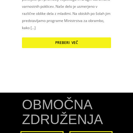
varnostnih poklicev. Naše delo je usmerjeno v
različne oblike dela z mladimi. Na obiskih po šolah jim
predstavljamo programe Ministrstva za obrambo,
kako […]
PREBERI VEČ
OBMOČNA
ZDRUŽENJA