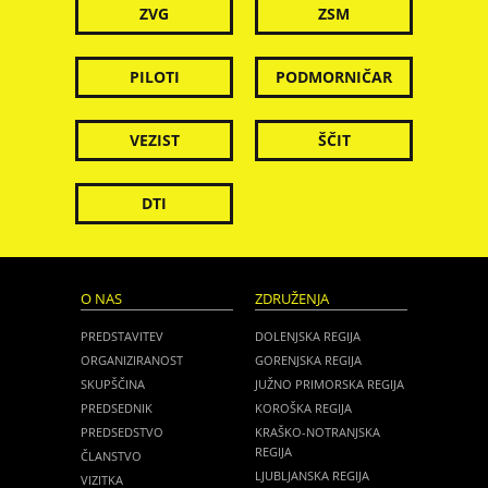
ZVG
ZSM
PILOTI
PODMORNIČAR
VEZIST
ŠČIT
DTI
O NAS
ZDRUŽENJA
PREDSTAVITEV
DOLENJSKA REGIJA
ORGANIZIRANOST
GORENJSKA REGIJA
SKUPŠČINA
JUŽNO PRIMORSKA REGIJA
PREDSEDNIK
KOROŠKA REGIJA
PREDSEDSTVO
KRAŠKO-NOTRANJSKA
REGIJA
ČLANSTVO
LJUBLJANSKA REGIJA
VIZITKA