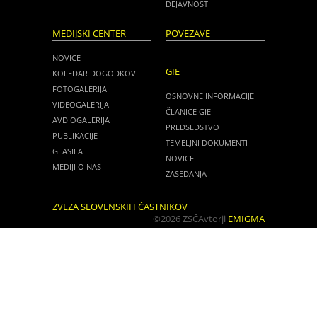
DEJAVNOSTI
MEDIJSKI CENTER
POVEZAVE
NOVICE
GIE
KOLEDAR DOGODKOV
FOTOGALERIJA
OSNOVNE INFORMACIJE
VIDEOGALERIJA
ČLANICE GIE
AVDIOGALERIJA
PREDSEDSTVO
PUBLIKACIJE
TEMELJNI DOKUMENTI
GLASILA
NOVICE
MEDIJI O NAS
ZASEDANJA
ZVEZA SLOVENSKIH ČASTNIKOV
©2026 ZSČ
Avtorji
EMIGMA