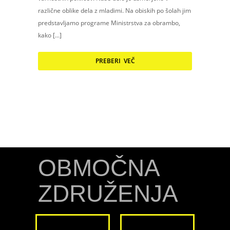
različne oblike dela z mladimi. Na obiskih po šolah jim
predstavljamo programe Ministrstva za obrambo,
kako […]
PREBERI VEČ
OBMOČNA
ZDRUŽENJA