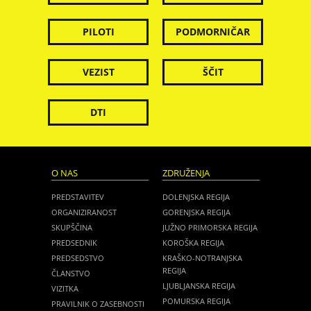
PILOTI
PODMORNIČAR
VEZIST
ŠČIT
DTI
O NAS
ZDRUŽENJA
PREDSTAVITEV
DOLENJSKA REGIJA
ORGANIZIRANOST
GORENJSKA REGIJA
SKUPŠČINA
JUŽNO PRIMORSKA REGIJA
PREDSEDNIK
KOROŠKA REGIJA
PREDSEDSTVO
KRAŠKO-NOTRANJSKA
REGIJA
ČLANSTVO
LJUBLJANSKA REGIJA
VIZITKA
POMURSKA REGIJA
PRAVILNIK O ZASEBNOSTI