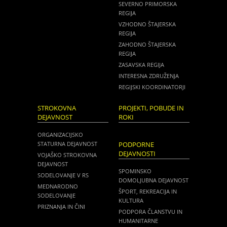
SEVERNO PRIMORSKA
REGIJA
VZHODNO ŠTAJERSKA
REGIJA
ZAHODNO ŠTAJERSKA
REGIJA
ZASAVSKA REGIJA
INTERESNA ZDRUŽENJA
REGIJSKI KOORDINATORJI
STROKOVNA
PROJEKTI, POBUDE IN
DEJAVNOST
ROKI
ORGANIZACIJSKO
STATURNA DEJAVNOST
PODPORNE
DEJAVNOSTI
VOJAŠKO STROKOVNA
DEJAVNOST
SPOMINSKO
SODELOVANJE V RS
DOMOLJUBNA DEJAVNOST
MEDNARODNO
ŠPORT, REKREACIJA IN
SODELOVANJE
KULTURA
PRIZNANJA IN ČINI
PODPORA ČLANSTVU IN
HUMANITARNE