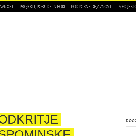
JAVNOST
PROJEKTI, POBUDE IN ROKI
PODPORNE DEJAVNOSTI
MEDIJSKI
ODKRITJE
DOG
SPOMINSKE