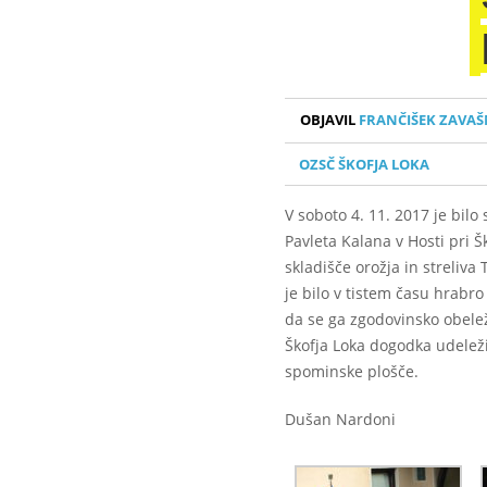
OBJAVIL
FRANČIŠEK ZAVAŠ
OZSČ ŠKOFJA LOKA
V soboto 4. 11. 2017 je bil
Pavleta Kalana v Hosti pri Šk
skladišče orožja in streliva
je bilo v tistem času hrabro
da se ga zgodovinsko obele
Škofja Loka dogodka udeležil
spominske plošče.
Dušan Nardoni