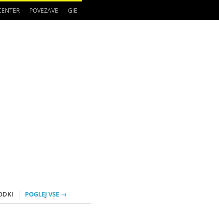
 CENTER
POVEZAVE
GIE
ODKI
POGLEJ VSE →