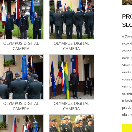
PR
SL
V Zvez
OLYMPUS DIGITAL
OLYMPUS DIGITAL
zaved
CAMERA
CAMERA
varnos
naše p
Slove
enotam
vojaš
varnos
usmerj
mladim
OLYMPUS DIGITAL
OLYMPUS DIGITAL
preds
CAMERA
CAMERA
obram