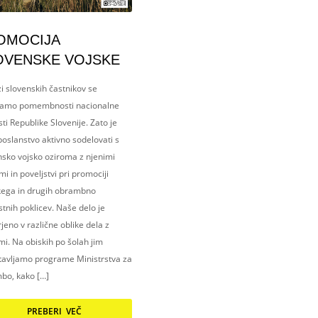
OMOCIJA
OVENSKE VOJSKE
i slovenskih častnikov se
amo pomembnosti nacionalne
ti Republike Slovenije. Zato je
oslanstvo aktivno sodelovati s
nsko vojsko oziroma z njenimi
i in poveljstvi pri promociji
kega in drugih obrambno
tnih poklicev. Naše delo je
eno v različne oblike dela z
i. Na obiskih po šolah jim
tavljamo programe Ministrstva za
bo, kako […]
PREBERI VEČ