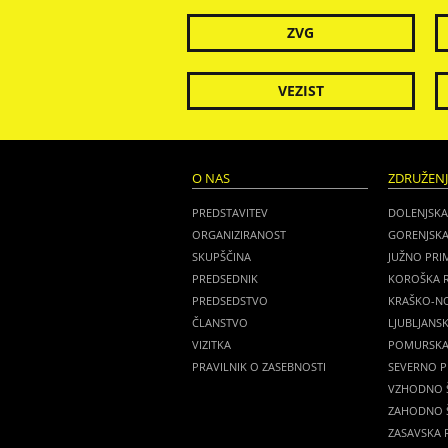
ZVG
VEZIST
O NAS
ZDRUŽEN
PREDSTAVITEV
DOLENJSKA
ORGANIZIRANOST
GORENJSKA
SKUPŠČINA
JUŽNO PRI
PREDSEDNIK
KOROŠKA R
PREDSEDSTVO
KRAŠKO-NO
ČLANSTVO
LJUBLJANSK
VIZITKA
POMURSKA 
PRAVILNIK O ZASEBNOSTI
SEVERNO P
VZHODNO Š
ZAHODNO Š
ZASAVSKA R