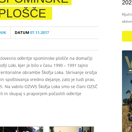
202
PLOŠČE
Ključ
aktiv
NIK
DATUM
07.11.2017
o slovesno odkritje spominske plošče na domačiji
ofji Loki, kjer je bilo v času 1990 – 1991 tajno
 Teritorialne obrambe Škofja Loka. Skrivanje orožja
 in spoštovanja vredno dejanje, zato je tudi prav,
ži. Na vabilo OZVVS Škofja Loka smo se člani OZSČ
i in skupaj s praporjem počastili odkritje