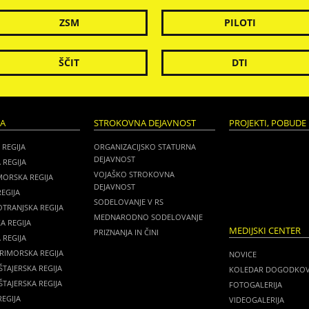
ZSM
PILOTI
ŠČIT
DTI
JA
STROKOVNA DEJAVNOST
PROJEKTI, POBUDE 
 REGIJA
ORGANIZACIJSKO STATURNA
DEJAVNOST
 REGIJA
VOJAŠKO STROKOVNA
MORSKA REGIJA
DEJAVNOST
EGIJA
SODELOVANJE V RS
TRANJSKA REGIJA
MEDNARODNO SODELOVANJE
A REGIJA
MEDIJSKI CENTER
PRIZNANJA IN ČINI
REGIJA
RIMORSKA REGIJA
NOVICE
TAJERSKA REGIJA
KOLEDAR DOGODKO
TAJERSKA REGIJA
FOTOGALERIJA
EGIJA
VIDEOGALERIJA