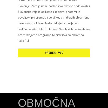
pomembnosti nacionalne varnosti Republike
Slovenije. Zato je naše poslanstvo aktivno sodelovati s
Slovensko vojsko oziroma z njenimi enotami in
poveljstvi pri promociji vojaškega in drugih obrambno
varnostnih poklicev. Naše delo je usmerjeno v
različne oblike dela z mladimi. Na obiskih po šolah jim
predstavljamo programe Ministrstva za obrambo,
kako […]
PREBERI VEČ
OBMOČNA