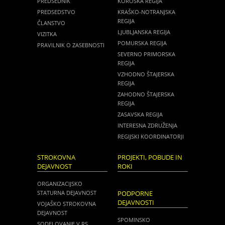
PREDSEDNIK
KOROŠKA REGIJA
PREDSEDSTVO
KRAŠKO-NOTRANJSKA
REGIJA
ČLANSTVO
LJUBLJANSKA REGIJA
VIZITKA
POMURSKA REGIJA
PRAVILNIK O ZASEBNOSTI
SEVERNO PRIMORSKA
REGIJA
VZHODNO ŠTAJERSKA
REGIJA
ZAHODNO ŠTAJERSKA
REGIJA
ZASAVSKA REGIJA
INTERESNA ZDRUŽENJA
REGIJSKI KOORDINATORJI
STROKOVNA
PROJEKTI, POBUDE IN
DEJAVNOST
ROKI
ORGANIZACIJSKO
STATURNA DEJAVNOST
PODPORNE
DEJAVNOSTI
VOJAŠKO STROKOVNA
DEJAVNOST
SPOMINSKO
SODELOVANJE V RS