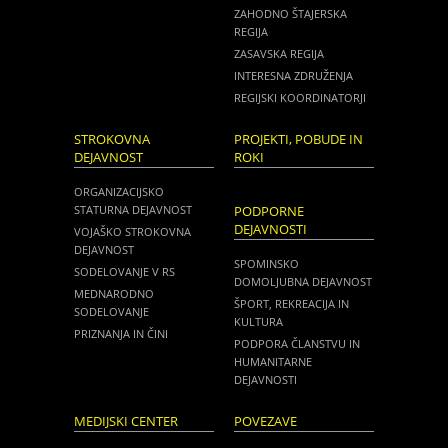
ZAHODNO ŠTAJERSKA
REGIJA
ZASAVSKA REGIJA
INTERESNA ZDRUŽENJA
REGIJSKI KOORDINATORJI
STROKOVNA
PROJEKTI, POBUDE IN
DEJAVNOST
ROKI
ORGANIZACIJSKO
STATURNA DEJAVNOST
PODPORNE
DEJAVNOSTI
VOJAŠKO STROKOVNA
DEJAVNOST
SPOMINSKO
SODELOVANJE V RS
DOMOLJUBNA DEJAVNOST
MEDNARODNO
ŠPORT, REKREACIJA IN
SODELOVANJE
KULTURA
PRIZNANJA IN ČINI
PODPORA ČLANSTVU IN
HUMANITARNE
DEJAVNOSTI
MEDIJSKI CENTER
POVEZAVE