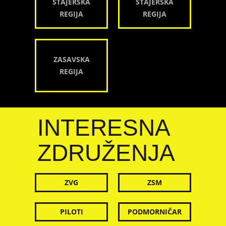
ŠTAJERSKA
ŠTAJERSKA
REGIJA
REGIJA
ZASAVSKA
REGIJA
INTERESNA
ZDRUŽENJA
ZVG
ZSM
PILOTI
PODMORNIČAR