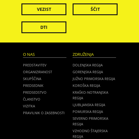
VEZIST
ŠČIT
DTI
O NAS
ZDRUŽENJA
PREDSTAVITEV
DOLENJSKA REGIJA
ORGANIZIRANOST
GORENJSKA REGIJA
SKUPŠČINA
JUŽNO PRIMORSKA REGIJA
PREDSEDNIK
KOROŠKA REGIJA
PREDSEDSTVO
KRAŠKO-NOTRANJSKA
REGIJA
ČLANSTVO
LJUBLJANSKA REGIJA
VIZITKA
POMURSKA REGIJA
PRAVILNIK O ZASEBNOSTI
SEVERNO PRIMORSKA
REGIJA
VZHODNO ŠTAJERSKA
REGIJA