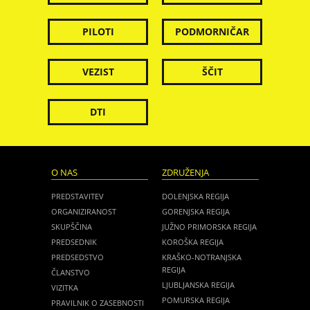
PILOTI
PODMORNIČAR
VEZIST
ŠČIT
DTI
O NAS
ZDRUŽENJA
PREDSTAVITEV
DOLENJSKA REGIJA
ORGANIZIRANOST
GORENJSKA REGIJA
SKUPŠČINA
JUŽNO PRIMORSKA REGIJA
PREDSEDNIK
KOROŠKA REGIJA
PREDSEDSTVO
KRAŠKO-NOTRANJSKA
REGIJA
ČLANSTVO
LJUBLJANSKA REGIJA
VIZITKA
POMURSKA REGIJA
PRAVILNIK O ZASEBNOSTI