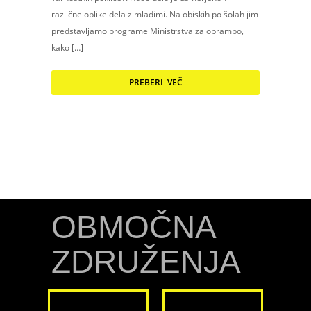
različne oblike dela z mladimi. Na obiskih po šolah jim
predstavljamo programe Ministrstva za obrambo,
kako […]
PREBERI VEČ
OBMOČNA
ZDRUŽENJA