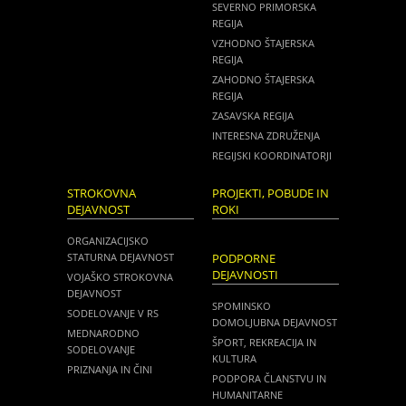
SEVERNO PRIMORSKA
REGIJA
VZHODNO ŠTAJERSKA
REGIJA
ZAHODNO ŠTAJERSKA
REGIJA
ZASAVSKA REGIJA
INTERESNA ZDRUŽENJA
REGIJSKI KOORDINATORJI
STROKOVNA
PROJEKTI, POBUDE IN
DEJAVNOST
ROKI
ORGANIZACIJSKO
STATURNA DEJAVNOST
PODPORNE
DEJAVNOSTI
VOJAŠKO STROKOVNA
DEJAVNOST
SPOMINSKO
SODELOVANJE V RS
DOMOLJUBNA DEJAVNOST
MEDNARODNO
ŠPORT, REKREACIJA IN
SODELOVANJE
KULTURA
PRIZNANJA IN ČINI
PODPORA ČLANSTVU IN
HUMANITARNE