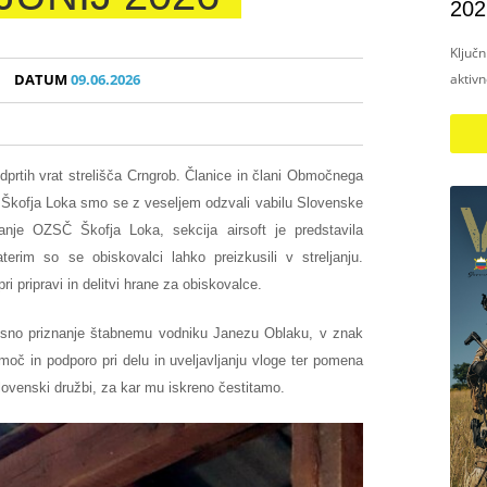
202
Ključ
aktiv
DATUM
09.06.2026
odprtih vrat strelišča Crngrob. Članice in člani Območnega
 Škofja Loka smo se z veseljem odzvali vabilu Slovenske
anje OZSČ Škofja Loka, sekcija airsoft je predstavila
terim so se obiskovalci lahko preizkusili v streljanju.
i pripravi in delitvi hrane za obiskovalce.
 pisno priznanje štabnemu vodniku Janezu Oblaku, v znak
oč in podporo pri delu in uveljavljanju vloge ter pomena
ovenski družbi, za kar mu iskreno čestitamo.