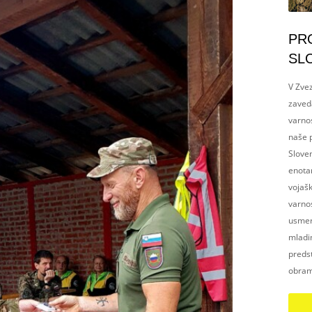
PR
SL
V Zvez
zaved
varnos
naše p
Slove
enotam
vojaš
varnos
usmerj
mladim
preds
obram