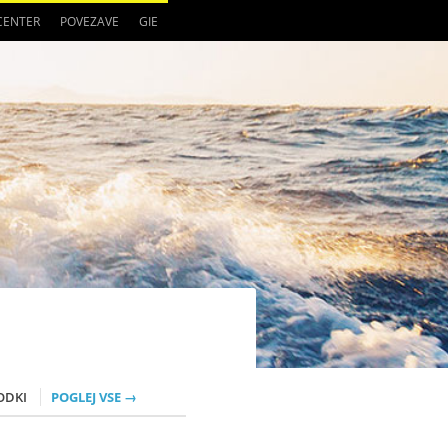
 CENTER
POVEZAVE
GIE
ODKI
POGLEJ VSE →