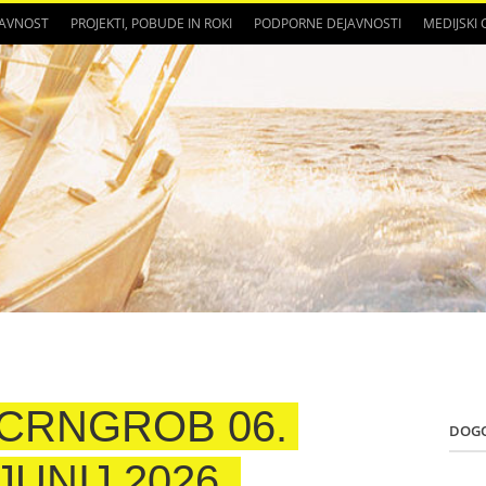
JAVNOST
PROJEKTI, POBUDE IN ROKI
PODPORNE DEJAVNOSTI
MEDIJSKI
CRNGROB 06.
DOG
JUNIJ 2026