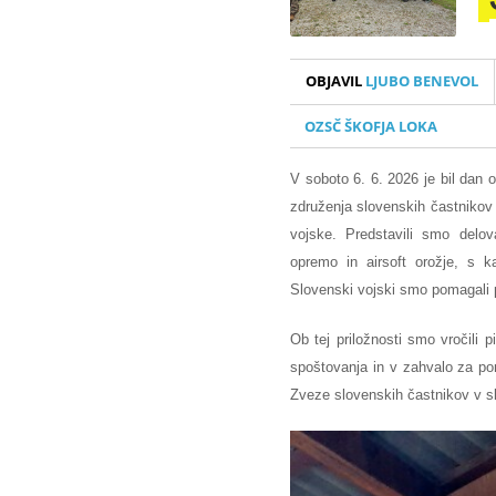
OBJAVIL
LJUBO BENEVOL
OZSČ ŠKOFJA LOKA
V soboto 6. 6. 2026 je bil dan 
združenja slovenskih častnikov
vojske. Predstavili smo delov
opremo in airsoft orožje, s ka
Slovenski vojski smo pomagali pr
Ob tej priložnosti smo vročili
spoštovanja in v zahvalo za pom
Zveze slovenskih častnikov v sl