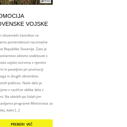
OMOCIJA
OVENSKE VOJSKE
i slovenskih častnikov se
amo pomembnosti nacionalne
ti Republike Slovenije. Zato je
oslanstvo aktivno sodelovati s
nsko vojsko oziroma z njenimi
i in poveljstvi pri promociji
kega in drugih obrambno
tnih poklicev. Naše delo je
eno v različne oblike dela z
i. Na obiskih po šolah jim
tavljamo programe Ministrstva za
bo, kako […]
PREBERI VEČ