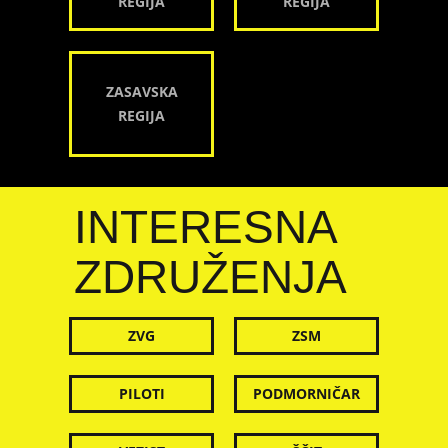
REGIJA
REGIJA
ZASAVSKA
REGIJA
INTERESNA
ZDRUŽENJA
ZVG
ZSM
PILOTI
PODMORNIČAR