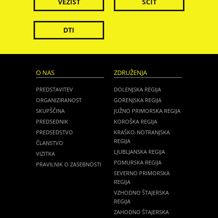
VEZIST
ŠČIT
DTI
O NAS
ZDRUŽENJA
PREDSTAVITEV
DOLENJSKA REGIJA
ORGANIZIRANOST
GORENJSKA REGIJA
SKUPŠČINA
JUŽNO PRIMORSKA REGIJA
PREDSEDNIK
KOROŠKA REGIJA
PREDSEDSTVO
KRAŠKO-NOTRANJSKA
REGIJA
ČLANSTVO
LJUBLJANSKA REGIJA
VIZITKA
POMURSKA REGIJA
PRAVILNIK O ZASEBNOSTI
SEVERNO PRIMORSKA
REGIJA
VZHODNO ŠTAJERSKA
REGIJA
ZAHODNO ŠTAJERSKA