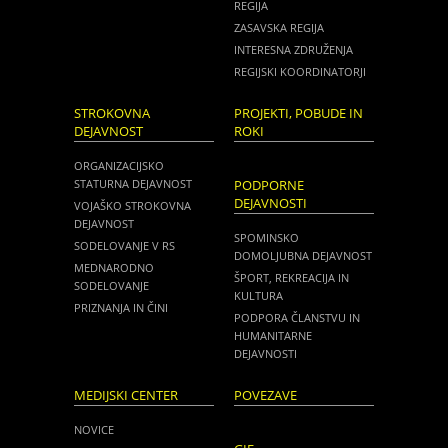
REGIJA
ZASAVSKA REGIJA
INTERESNA ZDRUŽENJA
REGIJSKI KOORDINATORJI
STROKOVNA
PROJEKTI, POBUDE IN
DEJAVNOST
ROKI
ORGANIZACIJSKO
STATURNA DEJAVNOST
PODPORNE
DEJAVNOSTI
VOJAŠKO STROKOVNA
DEJAVNOST
SPOMINSKO
SODELOVANJE V RS
DOMOLJUBNA DEJAVNOST
MEDNARODNO
ŠPORT, REKREACIJA IN
SODELOVANJE
KULTURA
PRIZNANJA IN ČINI
PODPORA ČLANSTVU IN
HUMANITARNE
DEJAVNOSTI
MEDIJSKI CENTER
POVEZAVE
NOVICE