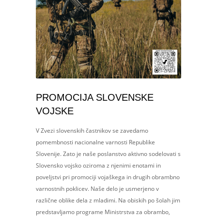
PROMOCIJA SLOVENSKE
VOJSKE
V Zvezi slovenskih častnikov se zavedamo
pomembnosti nacionalne varnosti Republike
Slovenije. Zato je naše poslanstvo aktivno sodelovati s
Slovensko vojsko oziroma z njenimi enotami in
poveljstvi pri promociji vojaškega in drugih obrambno
varnostnih poklicev. Naše delo je usmerjeno v
različne oblike dela z mladimi. Na obiskih po šolah jim
predstavljamo programe Ministrstva za obrambo,