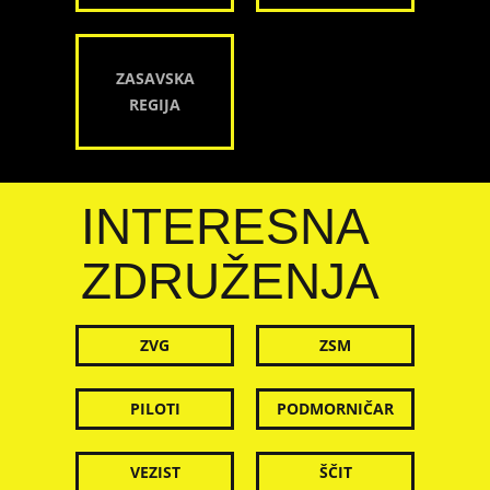
ZASAVSKA
REGIJA
INTERESNA
ZDRUŽENJA
ZVG
ZSM
PILOTI
PODMORNIČAR
VEZIST
ŠČIT