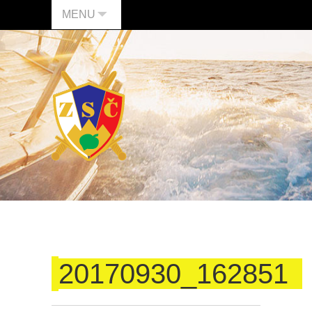
MENU
20170930_162851