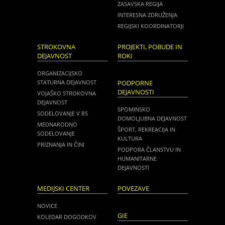
ZASAVSKA REGIJA
INTERESNA ZDRUŽENJA
REGIJSKI KOORDINATORJI
STROKOVNA
PROJEKTI, POBUDE IN
DEJAVNOST
ROKI
ORGANIZACIJSKO
STATURNA DEJAVNOST
PODPORNE
DEJAVNOSTI
VOJAŠKO STROKOVNA
DEJAVNOST
SPOMINSKO
SODELOVANJE V RS
DOMOLJUBNA DEJAVNOST
MEDNARODNO
ŠPORT, REKREACIJA IN
SODELOVANJE
KULTURA
PRIZNANJA IN ČINI
PODPORA ČLANSTVU IN
HUMANITARNE
DEJAVNOSTI
MEDIJSKI CENTER
POVEZAVE
NOVICE
GIE
KOLEDAR DOGODKOV