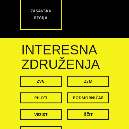
ZASAVSKA
REGIJA
INTERESNA
ZDRUŽENJA
ZVG
ZSM
PILOTI
PODMORNIČAR
VEZIST
ŠČIT