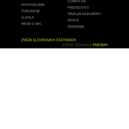
ČLANICE GIE
AVDIOGALERIJA
PREDSEDSTVO
PUBLIKACIJE
TEMELJNI DOKUMENTI
GLASILA
NOVICE
MEDIJI O NAS
ZASEDANJA
ZVEZA SLOVENSKIH ČASTNIKOV
©2026 ZSČ
Avtorji
EMIGMA