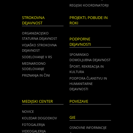
REGIJSKI KOORDINATORJI
STROKOVNA
PROJEKTI, POBUDE IN
DEJAVNOST
ROKI
ORGANIZACIJSKO
STATURNA DEJAVNOST
PODPORNE
DEJAVNOSTI
VOJAŠKO STROKOVNA
DEJAVNOST
SPOMINSKO
SODELOVANJE V RS
DOMOLJUBNA DEJAVNOST
MEDNARODNO
ŠPORT, REKREACIJA IN
SODELOVANJE
KULTURA
PRIZNANJA IN ČINI
PODPORA ČLANSTVU IN
HUMANITARNE
DEJAVNOSTI
MEDIJSKI CENTER
POVEZAVE
NOVICE
GIE
KOLEDAR DOGODKOV
FOTOGALERIJA
OSNOVNE INFORMACIJE
VIDEOGALERIJA