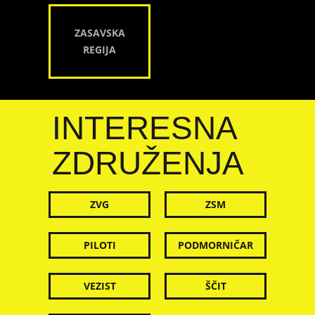
ZASAVSKA
REGIJA
INTERESNA
ZDRUŽENJA
ZVG
ZSM
PILOTI
PODMORNIČAR
VEZIST
ŠČIT