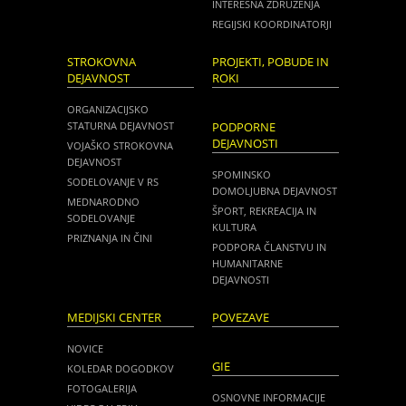
INTERESNA ZDRUŽENJA
REGIJSKI KOORDINATORJI
STROKOVNA
PROJEKTI, POBUDE IN
DEJAVNOST
ROKI
ORGANIZACIJSKO
STATURNA DEJAVNOST
PODPORNE
DEJAVNOSTI
VOJAŠKO STROKOVNA
DEJAVNOST
SPOMINSKO
SODELOVANJE V RS
DOMOLJUBNA DEJAVNOST
MEDNARODNO
ŠPORT, REKREACIJA IN
SODELOVANJE
KULTURA
PRIZNANJA IN ČINI
PODPORA ČLANSTVU IN
HUMANITARNE
DEJAVNOSTI
MEDIJSKI CENTER
POVEZAVE
NOVICE
GIE
KOLEDAR DOGODKOV
FOTOGALERIJA
OSNOVNE INFORMACIJE