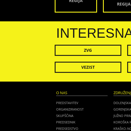
REGIJA
REGIJA
INTERESN
ZVG
VEZIST
O NAS
ZDRUŽEN
PREDSTAVITEV
DOLENJSKA
ORGANIZIRANOST
GORENJSKA
SKUPŠČINA
JUŽNO PRI
PREDSEDNIK
KOROŠKA R
PREDSEDSTVO
KRAŠKO-NO