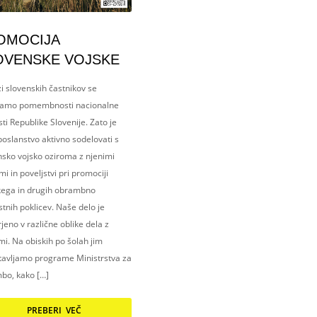
OMOCIJA
OVENSKE VOJSKE
i slovenskih častnikov se
amo pomembnosti nacionalne
ti Republike Slovenije. Zato je
oslanstvo aktivno sodelovati s
nsko vojsko oziroma z njenimi
i in poveljstvi pri promociji
kega in drugih obrambno
tnih poklicev. Naše delo je
eno v različne oblike dela z
i. Na obiskih po šolah jim
tavljamo programe Ministrstva za
bo, kako […]
PREBERI VEČ