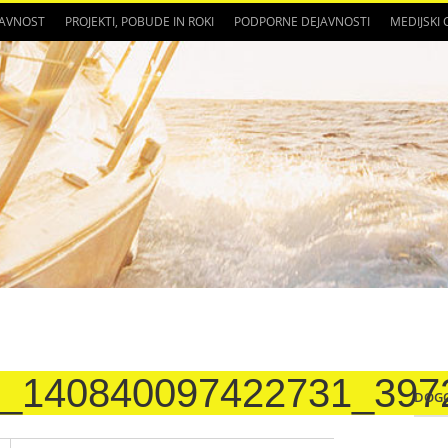
JAVNOST
PROJEKTI, POBUDE IN ROKI
PODPORNE DEJAVNOSTI
MEDIJSKI
3_140840097422731_397
DOG