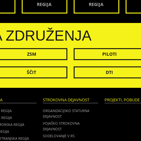
REGIJA
REGIJA
A ZDRUŽENJA
ZSM
PILOTI
ŠČIT
DTI
JA
STROKOVNA DEJAVNOST
PROJEKTI, POBUDE 
 REGIJA
ORGANIZACIJSKO STATURNA
DEJAVNOST
 REGIJA
VOJAŠKO STROKOVNA
MORSKA REGIJA
DEJAVNOST
EGIJA
SODELOVANJE V RS
TRANJSKA REGIJA