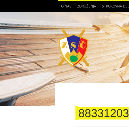
O NAS
ZDRUŽENJA
STROKOVNA DE
8833120