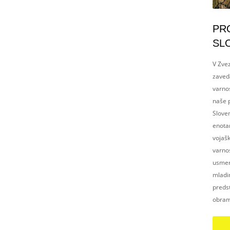
PR
SL
V Zvez
zaved
varnos
naše p
Slove
enotam
vojaš
varnos
usmerj
mladim
preds
obram