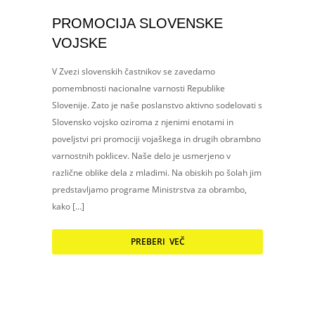
PROMOCIJA SLOVENSKE
VOJSKE
V Zvezi slovenskih častnikov se zavedamo
pomembnosti nacionalne varnosti Republike
Slovenije. Zato je naše poslanstvo aktivno sodelovati s
Slovensko vojsko oziroma z njenimi enotami in
poveljstvi pri promociji vojaškega in drugih obrambno
varnostnih poklicev. Naše delo je usmerjeno v
različne oblike dela z mladimi. Na obiskih po šolah jim
predstavljamo programe Ministrstva za obrambo,
kako […]
PREBERI VEČ