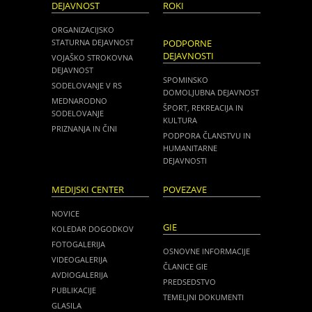
DEJAVNOST
ROKI
ORGANIZACIJSKO
STATURNA DEJAVNOST
PODPORNE
DEJAVNOSTI
VOJAŠKO STROKOVNA
DEJAVNOST
SPOMINSKO
SODELOVANJE V RS
DOMOLJUBNA DEJAVNOST
MEDNARODNO
ŠPORT, REKREACIJA IN
SODELOVANJE
KULTURA
PRIZNANJA IN ČINI
PODPORA ČLANSTVU IN
HUMANITARNE
DEJAVNOSTI
MEDIJSKI CENTER
POVEZAVE
NOVICE
GIE
KOLEDAR DOGODKOV
FOTOGALERIJA
OSNOVNE INFORMACIJE
VIDEOGALERIJA
ČLANICE GIE
AVDIOGALERIJA
PREDSEDSTVO
PUBLIKACIJE
TEMELJNI DOKUMENTI
GLASILA