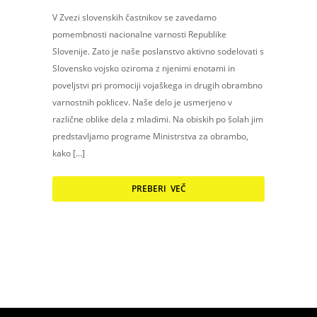
V Zvezi slovenskih častnikov se zavedamo
pomembnosti nacionalne varnosti Republike
Slovenije. Zato je naše poslanstvo aktivno sodelovati s
Slovensko vojsko oziroma z njenimi enotami in
poveljstvi pri promociji vojaškega in drugih obrambno
varnostnih poklicev. Naše delo je usmerjeno v
različne oblike dela z mladimi. Na obiskih po šolah jim
predstavljamo programe Ministrstva za obrambo,
kako […]
PREBERI VEČ