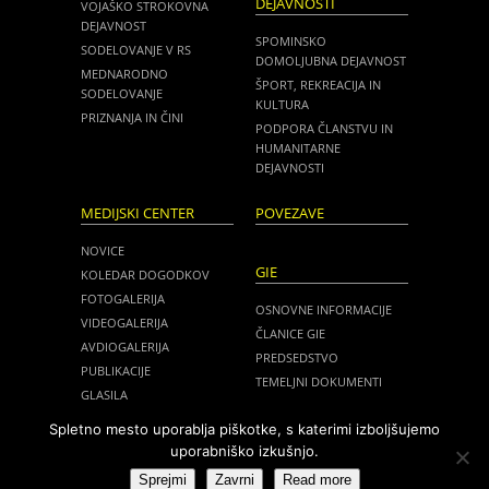
DEJAVNOSTI
VOJAŠKO STROKOVNA
DEJAVNOST
SPOMINSKO
SODELOVANJE V RS
DOMOLJUBNA DEJAVNOST
MEDNARODNO
ŠPORT, REKREACIJA IN
SODELOVANJE
KULTURA
PRIZNANJA IN ČINI
PODPORA ČLANSTVU IN
HUMANITARNE
DEJAVNOSTI
MEDIJSKI CENTER
POVEZAVE
NOVICE
GIE
KOLEDAR DOGODKOV
FOTOGALERIJA
OSNOVNE INFORMACIJE
VIDEOGALERIJA
ČLANICE GIE
AVDIOGALERIJA
PREDSEDSTVO
PUBLIKACIJE
TEMELJNI DOKUMENTI
GLASILA
NOVICE
MEDIJI O NAS
Spletno mesto uporablja piškotke, s katerimi izboljšujemo
ZASEDANJA
uporabniško izkušnjo.
ZVEZA SLOVENSKIH ČASTNIKOV
Sprejmi
Zavrni
Read more