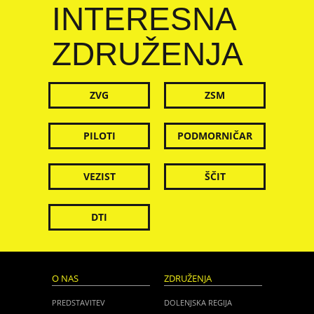
INTERESNA
ZDRUŽENJA
ZVG
ZSM
PILOTI
PODMORNIČAR
VEZIST
ŠČIT
DTI
O NAS
ZDRUŽENJA
PREDSTAVITEV
DOLENJSKA REGIJA