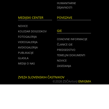
HUMANITARNE
DEJAVNOSTI
MEDIJSKI CENTER
POVEZAVE
NOVICE
GIE
KOLEDAR DOGODKOV
FOTOGALERIJA
OSNOVNE INFORMACIJE
VIDEOGALERIJA
ČLANICE GIE
AVDIOGALERIJA
PREDSEDSTVO
PUBLIKACIJE
TEMELJNI DOKUMENTI
GLASILA
NOVICE
MEDIJI O NAS
ZASEDANJA
ZVEZA SLOVENSKIH ČASTNIKOV
©2026 ZSČ
Avtorji
EMIGMA