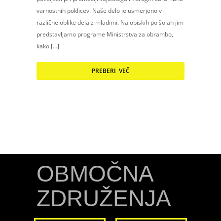
varnostnih poklicev. Naše delo je usmerjeno v
različne oblike dela z mladimi. Na obiskih po šolah jim
predstavljamo programe Ministrstva za obrambo,
kako […]
PREBERI VEČ
OBMOČNA
ZDRUŽENJA