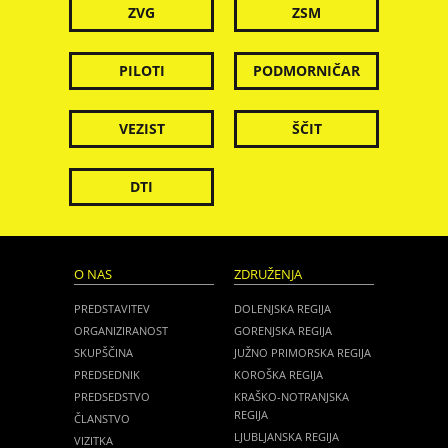
ZVG
ZSM
PILOTI
PODMORNIČAR
VEZIST
ŠČIT
DTI
O NAS
ZDRUŽENJA
PREDSTAVITEV
DOLENJSKA REGIJA
ORGANIZIRANOST
GORENJSKA REGIJA
SKUPŠČINA
JUŽNO PRIMORSKA REGIJA
PREDSEDNIK
KOROŠKA REGIJA
PREDSEDSTVO
KRAŠKO-NOTRANJSKA
REGIJA
ČLANSTVO
LJUBLJANSKA REGIJA
VIZITKA