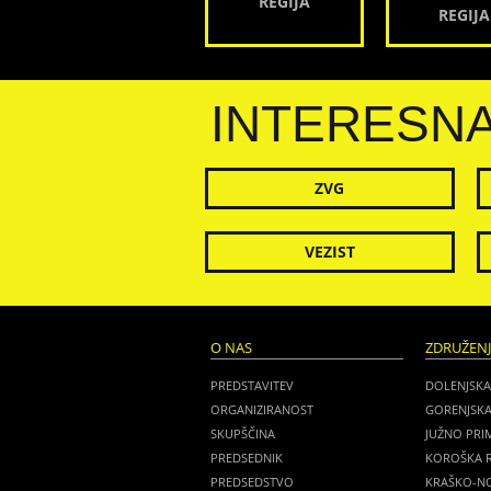
REGIJA
REGIJA
INTERESN
ZVG
VEZIST
O NAS
ZDRUŽEN
PREDSTAVITEV
DOLENJSKA
ORGANIZIRANOST
GORENJSKA
SKUPŠČINA
JUŽNO PRI
PREDSEDNIK
KOROŠKA R
PREDSEDSTVO
KRAŠKO-NO