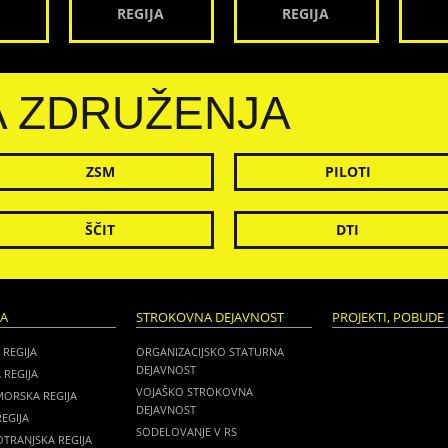
REGIJA
REGIJA
A ZDRUŽENJA
ZSM
PILOTI
ŠČIT
DTI
JA
STROKOVNA DEJAVNOST
PROJEKTI, POBUDE 
 REGIJA
ORGANIZACIJSKO STATURNA
DEJAVNOST
 REGIJA
VOJAŠKO STROKOVNA
MORSKA REGIJA
DEJAVNOST
EGIJA
SODELOVANJE V RS
TRANJSKA REGIJA