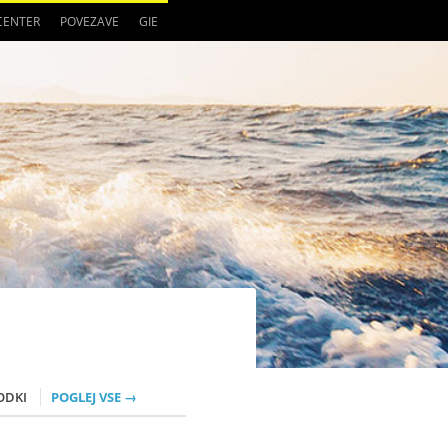
 CENTER
POVEZAVE
GIE
ODKI
POGLEJ VSE →