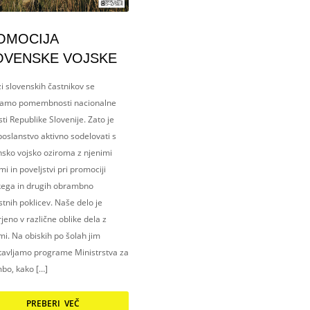
OMOCIJA
OVENSKE VOJSKE
i slovenskih častnikov se
amo pomembnosti nacionalne
ti Republike Slovenije. Zato je
oslanstvo aktivno sodelovati s
nsko vojsko oziroma z njenimi
i in poveljstvi pri promociji
kega in drugih obrambno
tnih poklicev. Naše delo je
eno v različne oblike dela z
i. Na obiskih po šolah jim
tavljamo programe Ministrstva za
bo, kako […]
PREBERI VEČ