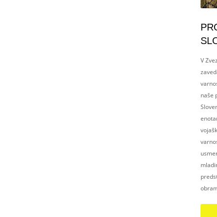
PR
SL
V Zvez
zaved
varnos
naše p
Slove
enotam
vojaš
varnos
usmerj
mladim
preds
obram