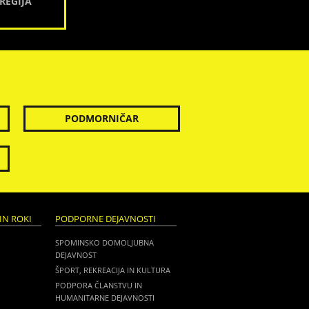
REGIJA
PODMORNIČAR
IN ROKI
PODPORNE DEJAVNOSTI
SPOMINSKO DOMOLJUBNA
DEJAVNOST
ŠPORT, REKREACIJA IN KULTURA
PODPORA ČLANSTVU IN
HUMANITARNE DEJAVNOSTI