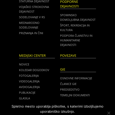
STATURNA DEJAVNOST
PODPORNE
DEJAVNOSTI
VOJAŠKO STROKOVNA
DEJAVNOST
SPOMINSKO
SODELOVANJE V RS
DOMOLJUBNA DEJAVNOST
MEDNARODNO
ŠPORT, REKREACIJA IN
SODELOVANJE
KULTURA
PRIZNANJA IN ČINI
PODPORA ČLANSTVU IN
HUMANITARNE
DEJAVNOSTI
MEDIJSKI CENTER
POVEZAVE
NOVICE
GIE
KOLEDAR DOGODKOV
FOTOGALERIJA
OSNOVNE INFORMACIJE
VIDEOGALERIJA
ČLANICE GIE
AVDIOGALERIJA
PREDSEDSTVO
PUBLIKACIJE
TEMELJNI DOKUMENTI
GLASILA
NOVICE
MEDIJI O NAS
Spletno mesto uporablja piškotke, s katerimi izboljšujemo
ZASEDANJA
uporabniško izkušnjo.