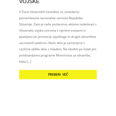
VOJSKE
V Zvezi slovenskih častnikov se zavedamo
pomembnosti nacionalne varnosti Republike
Slovenije. Zato je naše poslanstvo aktivno sodelovati s
Slovensko vojsko oziroma z njenimi enotami in
poveljstvi pri promociji vojaškega in drugih obrambno
varnostnih poklicev. Naše delo je usmerjeno v
različne oblike dela z mladimi. Na obiskih po šolah jim
predstavljamo programe Ministrstva za obrambo,
kako […]
PREBERI VEČ