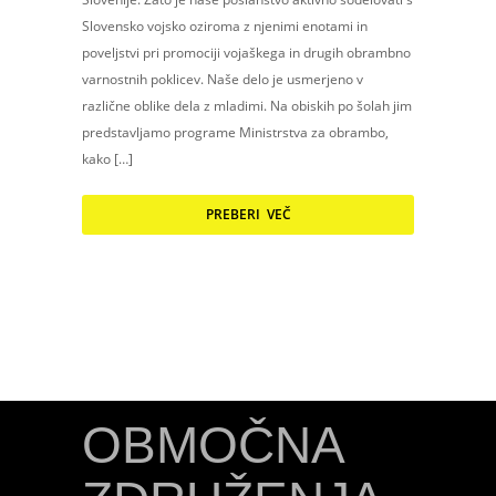
Slovensko vojsko oziroma z njenimi enotami in
poveljstvi pri promociji vojaškega in drugih obrambno
varnostnih poklicev. Naše delo je usmerjeno v
različne oblike dela z mladimi. Na obiskih po šolah jim
predstavljamo programe Ministrstva za obrambo,
kako […]
PREBERI VEČ
OBMOČNA