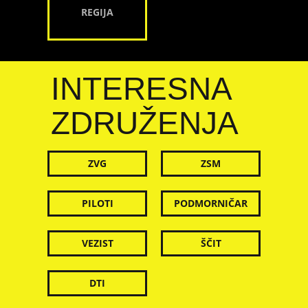
REGIJA
INTERESNA
ZDRUŽENJA
ZVG
ZSM
PILOTI
PODMORNIČAR
VEZIST
ŠČIT
DTI