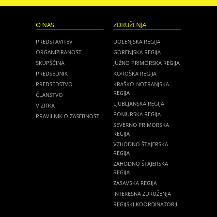
O NAS
ZDRUŽENJA
PREDSTAVITEV
DOLENJSKA REGIJA
ORGANIZIRANOST
GORENJSKA REGIJA
SKUPŠČINA
JUŽNO PRIMORSKA REGIJA
PREDSEDNIK
KOROŠKA REGIJA
PREDSEDSTVO
KRAŠKO-NOTRANJSKA
REGIJA
ČLANSTVO
LJUBLJANSKA REGIJA
VIZITKA
POMURSKA REGIJA
PRAVILNIK O ZASEBNOSTI
SEVERNO PRIMORSKA
REGIJA
VZHODNO ŠTAJERSKA
REGIJA
ZAHODNO ŠTAJERSKA
REGIJA
ZASAVSKA REGIJA
INTERESNA ZDRUŽENJA
REGIJSKI KOORDINATORJI