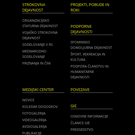
STROKOVNA
PROJEKTI, POBUDE IN
DEJAVNOST
ROKI
ORGANIZACIJSKO
STATURNA DEJAVNOST
PODPORNE
DEJAVNOSTI
VOJAŠKO STROKOVNA
DEJAVNOST
SPOMINSKO
SODELOVANJE V RS
DOMOLJUBNA DEJAVNOST
MEDNARODNO
ŠPORT, REKREACIJA IN
SODELOVANJE
KULTURA
PRIZNANJA IN ČINI
PODPORA ČLANSTVU IN
HUMANITARNE
DEJAVNOSTI
MEDIJSKI CENTER
POVEZAVE
NOVICE
GIE
KOLEDAR DOGODKOV
FOTOGALERIJA
OSNOVNE INFORMACIJE
VIDEOGALERIJA
ČLANICE GIE
AVDIOGALERIJA
PREDSEDSTVO
PUBLIKACIJE