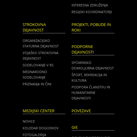
INTERESNA ZDRUŽENJA
REGIJSKI KOORDINATORJI
STROKOVNA
PROJEKTI, POBUDE IN
DEJAVNOST
ROKI
ORGANIZACIJSKO
STATURNA DEJAVNOST
PODPORNE
DEJAVNOSTI
VOJAŠKO STROKOVNA
DEJAVNOST
SPOMINSKO
SODELOVANJE V RS
DOMOLJUBNA DEJAVNOST
MEDNARODNO
ŠPORT, REKREACIJA IN
SODELOVANJE
KULTURA
PRIZNANJA IN ČINI
PODPORA ČLANSTVU IN
HUMANITARNE
DEJAVNOSTI
MEDIJSKI CENTER
POVEZAVE
NOVICE
GIE
KOLEDAR DOGODKOV
FOTOGALERIJA