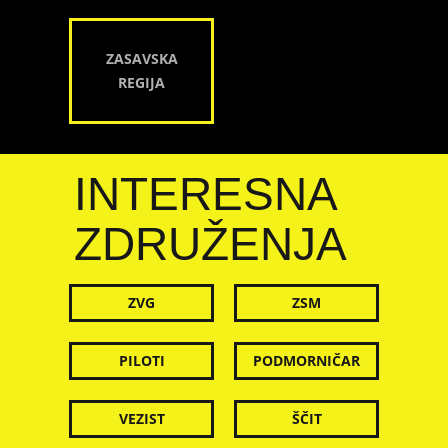
ZASAVSKA
REGIJA
INTERESNA
ZDRUŽENJA
ZVG
ZSM
PILOTI
PODMORNIČAR
VEZIST
ŠČIT